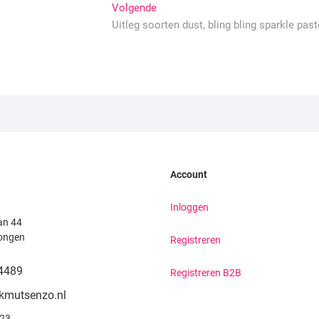
Volgende
Volgende
bericht:
Uitleg soorten dust, bling bling sparkle past
Account
Inloggen
an 44
ongen
Registreren
4489
Registreren B2B
kmutsenzo.nl
923