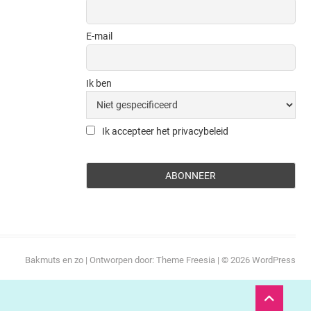
E-mail
Ik ben
Ik accepteer het privacybeleid
Bakmuts en zo
| Ontworpen door:
Theme Freesia
| © 2026
WordPress
Ga
naar