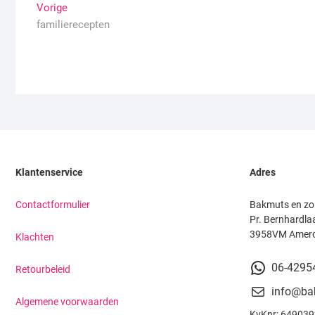
Bericht
Vorige
Vorige
bericht:
familierecepten
navigatie
Klantenservice
Adres
Contactformulier
Bakmuts en zo
Pr. Bernhardla
3958VM Amer
Klachten
06-4295
Retourbeleid
info@ba
Algemene voorwaarden
KvKnr: 64903