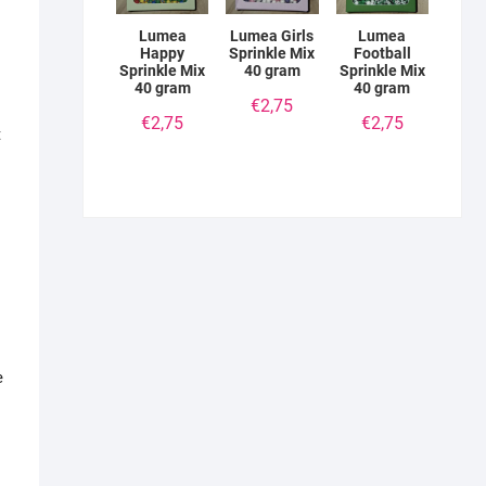
Lumea
Lumea Girls
Lumea
Happy
Sprinkle Mix
Football
Sprinkle Mix
40 gram
Sprinkle Mix
40 gram
40 gram
€
2,75
€
2,75
€
2,75
t
e