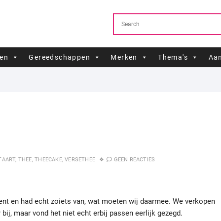
ren
Gereedschappen
Merken
Thema's
Aan
TAART
,
THEE
,
THEECAKE
,
VERSETHEE
GEEN REACTIES
ment en had echt zoiets van, wat moeten wij daarmee. We verkopen
ij, maar vond het niet echt erbij passen eerlijk gezegd.