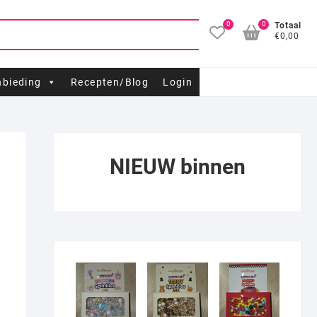
0
0
Totaal
€0,00
bieding
Recepten/Blog
Login
NIEUW binnen