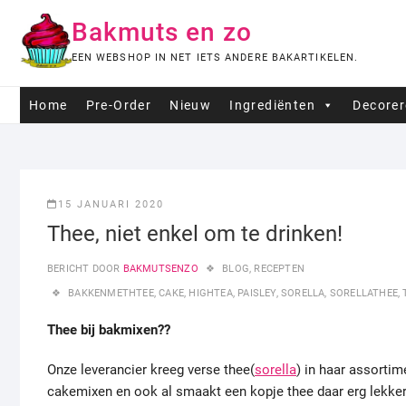
Ga
Bakmuts en zo
naar
de
EEN WEBSHOP IN NET IETS ANDERE BAKARTIKELEN.
inhoud
Home
Pre-Order
Nieuw
Ingrediënten
Decore
15 JANUARI 2020
Thee, niet enkel om te drinken!
BERICHT DOOR
BAKMUTSENZO
BLOG
,
RECEPTEN
BAKKENMETHTEE
,
CAKE
,
HIGHTEA
,
PAISLEY
,
SORELLA
,
SORELLATHEE
,
Thee bij bakmixen??
Onze leverancier kreeg verse thee(
sorella
) in haar assorti
cakemixen en ook al smaakt een kopje thee daar erg lekker b