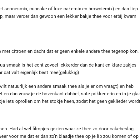
et sconesmix, cupcake of luxe cakemix en browniemix) en dan liep
 op, maar verder dan gewoon een lekker bakje thee voor erbij kwam
e met citroen en dacht dat er geen enkele andere thee tegenop kon.
qua smaak is het echt zoveel lekkerder dan de kant en klare zakjes
r dat valt eigenlijk best mee(gelukkig)
wilt natuurlijk een andere smaak thee als je er om vraagt) en heb
et en dan vouw je de bovenkant dubbel, sate prikker erin en in je gla
je iets oprollen om het stokje heen, zodat het geen geklieder wordt
oen. Had al wel filmpjes gezien waar ze thee zo door cakebeslag
weer voor me dat er dan zo’n blaadje thee op je lip zou komen of op