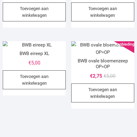
Toevoegen aan
Toevoegen aan
winkelwagen
winkelwagen
Aanbieding!
BWB eireep XL
BWB ovale bloemenzeep
€
5,00
OP=OP
Oorspronke
Huidige
€
2,75
€
5,00
Toevoegen aan
prijs
prijs
winkelwagen
Toevoegen aan
was:
is:
winkelwagen
€5,00.
€2,75.