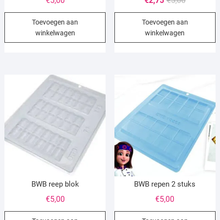
€
5,00
€
2,75
€
5,00
prijs
prijs
Toevoegen aan
Toevoegen aan
was:
is:
winkelwagen
winkelwagen
€5,00.
€2,75.
BWB reep blok
BWB repen 2 stuks
€
5,00
€
5,00