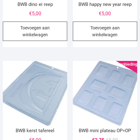
BWB dino ei reep
BWB happy new year reep
€
5,00
€
5,00
Toevoegen aan
Toevoegen aan
winkelwagen
winkelwagen
Aanbieding!
BWB kerst tafereel
BWB mini plateau OP=OP
Oorspronke
Huidige