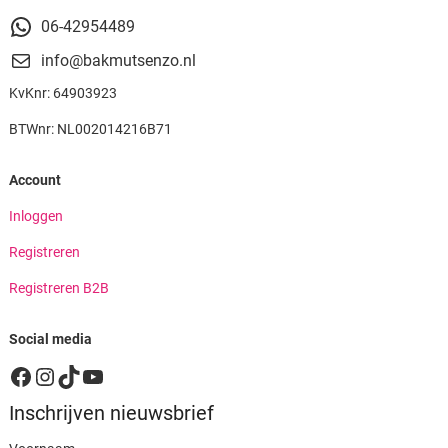
06-42954489
info@bakmutsenzo.nl
KvKnr: 64903923
BTWnr: NL002014216B71
Account
Inloggen
Registreren
Registreren B2B
Social media
Facebook
Instagram
TikTok
YouTube
Inschrijven nieuwsbrief