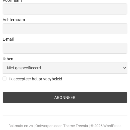
Voornaam
Achternaam
E-mail
Ik ben
Ik accepteer het privacybeleid
Bakmuts en zo
| Ontworpen door:
Theme Freesia
| © 2026
WordPress