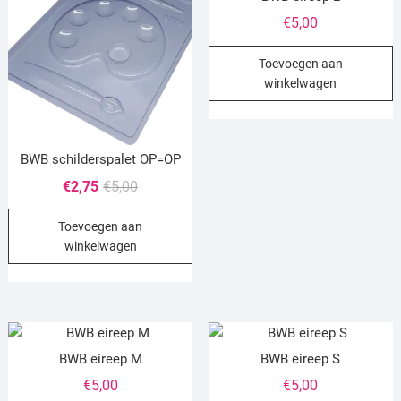
€
5,00
Toevoegen aan
winkelwagen
BWB schilderspalet OP=OP
Oorspronkelijke
Huidige
€
2,75
€
5,00
prijs
prijs
Toevoegen aan
was:
is:
winkelwagen
€5,00.
€2,75.
BWB eireep M
BWB eireep S
€
5,00
€
5,00