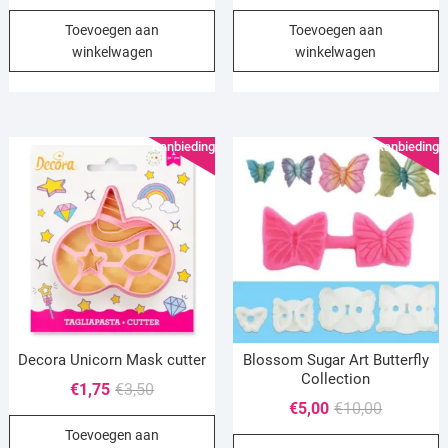
prijs
prijs
prijs
prijs
Toevoegen aan
Toevoegen aan
was:
is:
was:
is:
winkelwagen
winkelwagen
€3,50.
€1,75.
€3,50.
€1,75.
Aanbieding!
Aanbieding!
Decora Unicorn Mask cutter
Blossom Sugar Art Butterfly
Collection
Oorspronkelijke
Huidige
€
1,75
€
3,50
Oorspronk
Huidige
€
5,00
€
10,00
prijs
prijs
prijs
prijs
Toevoegen aan
was:
is: