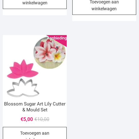
Toevoegen aan
was:
is:
winkelwagen
€3,50.
€1,75.
winkelwagen
€10,00.
€5,00.
Aanbieding!
Blossom Sugar Art Lily Cutter
& Mould Set
Oorspronkelijke
Huidige
€
5,00
€
10,00
prijs
prijs
Toevoegen aan
was:
is: