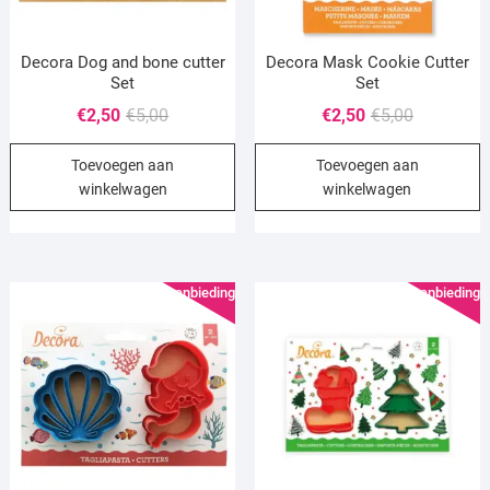
Decora Dog and bone cutter
Decora Mask Cookie Cutter
Set
Set
Oorspronkelijke
Huidige
Oorspronke
Huidige
€
2,50
€
5,00
€
2,50
€
5,00
prijs
prijs
prijs
prijs
Toevoegen aan
Toevoegen aan
was:
is:
was:
is:
winkelwagen
winkelwagen
€5,00.
€2,50.
€5,00.
€2,50.
Aanbieding!
Aanbieding!