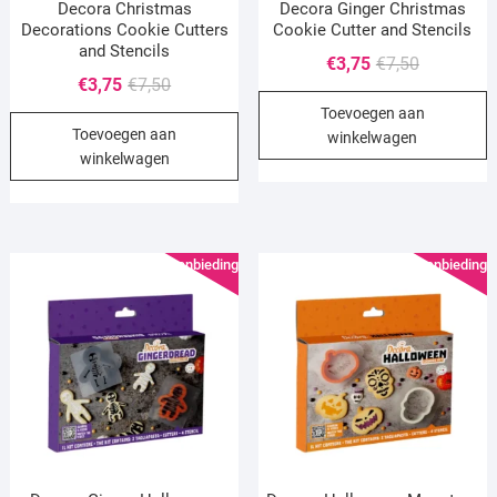
Decora Christmas
Decora Ginger Christmas
Decorations Cookie Cutters
Cookie Cutter and Stencils
and Stencils
Oorspronke
Huidige
€
3,75
€
7,50
Oorspronkelijke
Huidige
€
3,75
€
7,50
prijs
prijs
prijs
prijs
Toevoegen aan
was:
is:
Toevoegen aan
was:
is:
winkelwagen
€7,50.
€3,75.
winkelwagen
€7,50.
€3,75.
Aanbieding!
Aanbieding!