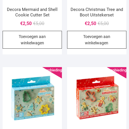
Decora Mermaid and Shell
Decora Christmas Tree and
Cookie Cutter Set
Boot Uitstekerset
Oorspronkelijke
Huidige
Oorspronke
Huidige
€
2,50
€
5,00
€
2,50
€
5,00
prijs
prijs
prijs
prijs
Toevoegen aan
Toevoegen aan
was:
is:
was:
is:
winkelwagen
winkelwagen
€5,00.
€2,50.
€5,00.
€2,50.
Aanbieding!
Aanbieding!