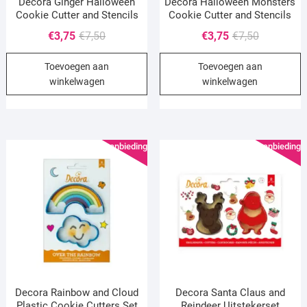
Decora Ginger Halloween
Decora Halloween Monsters
Cookie Cutter and Stencils
Cookie Cutter and Stencils
Oorspronkelijke
Huidige
Oorspronke
Huidige
€
3,75
€
7,50
€
3,75
€
7,50
prijs
prijs
prijs
prijs
Toevoegen aan
Toevoegen aan
was:
is:
was:
is:
winkelwagen
winkelwagen
€7,50.
€3,75.
€7,50.
€3,75.
Aanbieding!
Aanbieding!
Decora Rainbow and Cloud
Decora Santa Claus and
Plastic Cookie Cutters Set
Reindeer Uitstekerset