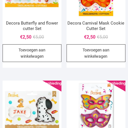
Decora Butterfly and flower
Decora Carnival Mask Cookie
cutter Set
Cutter Set
Oorspronkelijke
Huidige
Oorspronke
Huidige
€
2,50
€
5,00
€
2,50
€
5,00
prijs
prijs
prijs
prijs
Toevoegen aan
Toevoegen aan
was:
is:
was:
is:
winkelwagen
winkelwagen
€5,00.
€2,50.
€5,00.
€2,50.
Aanbieding!
Aanbieding!