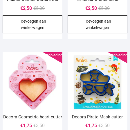
Oorspronkelijke
Huidige
Oorspronke
Huidige
€
2,50
€
5,00
€
2,50
€
5,00
prijs
prijs
prijs
prijs
Toevoegen aan
Toevoegen aan
was:
is:
was:
is:
winkelwagen
winkelwagen
€5,00.
€2,50.
€5,00.
€2,50.
Aanbieding!
Aanbieding!
Decora Geometric heart cutter
Decora Pirate Mask cutter
Oorspronkelijke
Huidige
Oorspronke
Huidige
€
1,75
€
3,50
€
1,75
€
3,50