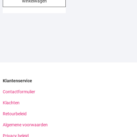
winkelwagen
€10,00.
€5,00.
Klantenservice
Contactformulier
Klachten
Retourbeleid
Algemene voorwaarden
Privacy beleid