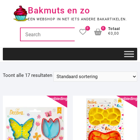
Ga
Bakmuts en zo
naar
de
EEN WEBSHOP IN NET IETS ANDERE BAKARTIKELEN.
inhoud
0
0
Totaal
€0,00
Toont alle 17 resultaten
Aanbieding!
Aanbieding!