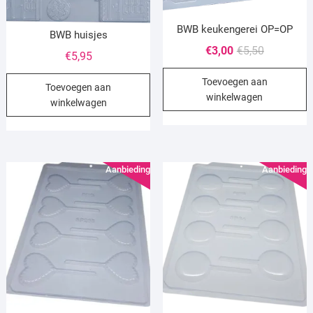
BWB keukengerei OP=OP
BWB huisjes
Oorspronke
Huidige
€
3,00
€
5,50
€
5,95
prijs
prijs
Toevoegen aan
was:
is:
Toevoegen aan
winkelwagen
€5,50.
€3,00.
winkelwagen
Aanbieding!
Aanbieding!