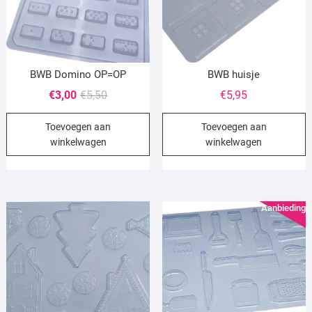
BWB Domino OP=OP
BWB huisje
Oorspronkelijke
Huidige
€
3,00
€
5,50
€
5,95
prijs
prijs
Toevoegen aan
Toevoegen aan
was:
is:
winkelwagen
winkelwagen
€5,50.
€3,00.
Aanbieding!