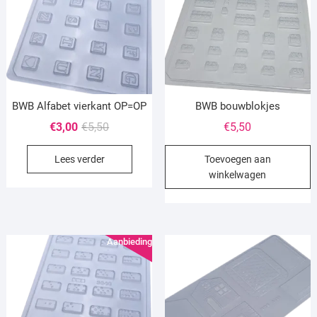
BWB Alfabet vierkant OP=OP
BWB bouwblokjes
Oorspronkelijke
Huidige
€
3,00
€
5,50
€
5,50
prijs
prijs
Lees verder
Toevoegen aan
was:
is:
winkelwagen
€5,50.
€3,00.
Aanbieding!