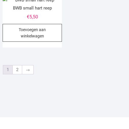
BWB small hart reep
€
5,50
Toevoegen aan
winkelwagen
1
2
→