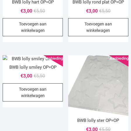
BWB lolly hart OP=OP
BWB lolly rond plat OP=OP
Oorspronkelijke
Huidige
Oorspronke
Huidige
€
3,00
€
5,50
€
3,00
€
5,50
prijs
prijs
prijs
prijs
Toevoegen aan
Toevoegen aan
was:
is:
was:
is:
winkelwagen
winkelwagen
€5,50.
€3,00.
€5,50.
€3,00.
Aanbieding!
Aanbieding!
BWB lolly smiley OP=OP
Oorspronkelijke
Huidige
€
3,00
€
5,50
prijs
prijs
Toevoegen aan
was:
is:
winkelwagen
€5,50.
€3,00.
BWB lolly ster OP=OP
Oorspronke
Huidige
€
3,00
€
5,50