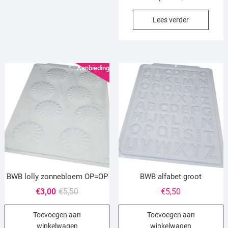
prijs
prijs
Lees verder
was:
is:
€5,50.
€3,00.
Aanbieding!
BWB lolly zonnebloem OP=OP
BWB alfabet groot
Oorspronkelijke
Huidige
€
3,00
€
5,50
€
5,50
prijs
prijs
Toevoegen aan
Toevoegen aan
was:
is:
winkelwagen
winkelwagen
€5,50.
€3,00.