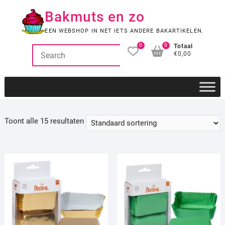
Ga
Bakmuts en zo
naar
de
EEN WEBSHOP IN NET IETS ANDERE BAKARTIKELEN.
inhoud
0
0
Totaal
€0,00
Toont alle 15 resultaten