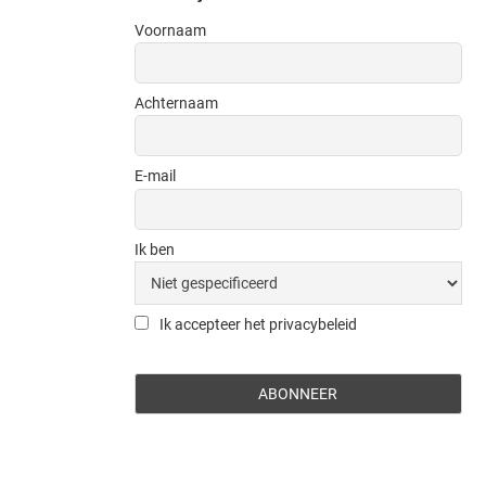
Voornaam
Achternaam
E-mail
Ik ben
Ik accepteer het privacybeleid