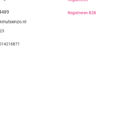
4489
Registreren B2B
kmutsenzo.nl
923
014216B71