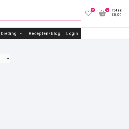
0
0
Totaal
€0,00
bieding
Recepten/Blog
Login