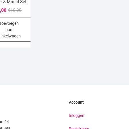
er & Mould Set
Oorspronkelijke
Huidige
,00
€
10,00
prijs
prijs
Toevoegen
was:
is:
aan
€10,00.
€5,00.
inkelwagen
Account
Inloggen
an 44
ongen
Registreren