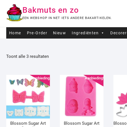
Ga
Bakmuts en zo
naar
de
EEN WEBSHOP IN NET IETS ANDERE BAKARTIKELEN.
inhoud
Home
Pre-Order
Nieuw
Ingrediënten
Decore
Toont alle 3 resultaten
Aanbieding!
Aanbieding!
Blossom Sugar Art
Blossom Sugar Art
Blosso