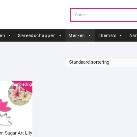
ren
Gereedschappen
Merken
Thema's
Aan
Aanbieding!
m Sugar Art Lily