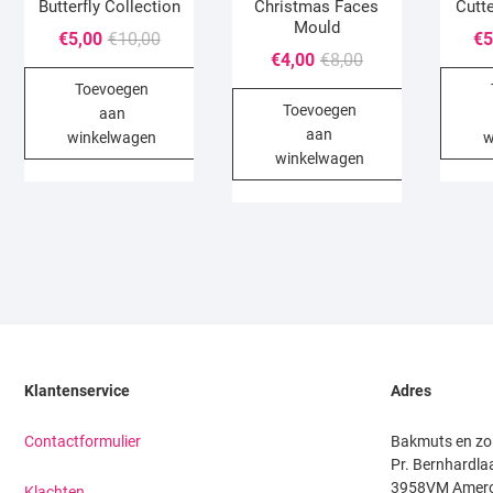
Butterfly Collection
Christmas Faces
Cutt
Mould
Oorspronkelijke
Huidige
€
5,00
€
10,00
€
5
Oorspronkelijke
Huidige
€
4,00
€
8,00
prijs
prijs
prijs
prijs
Toevoegen
was:
is:
Toevoegen
was:
is:
aan
€10,00.
€5,00.
aan
€8,00.
€4,00.
winkelwagen
w
winkelwagen
Klantenservice
Adres
Contactformulier
Bakmuts en zo
Pr. Bernhardla
3958VM Amer
Klachten