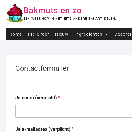
Ga
Bakmuts en zo
naar
de
EEN WEBSHOP IN NET IETS ANDERE BAKARTIKELEN.
inhoud
Home
Pre-Order
Nieuw
Ingrediënten
Decore
Contactformulier
Je naam (verplicht)
*
Je e-mailadres (verplicht)
*