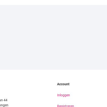
Account
Inloggen
an 44
ongen
Registreren