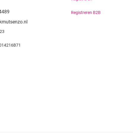
4489
Registreren B2B
kmutsenzo.nl
923
014216B71