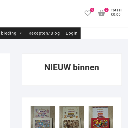
0
0
Totaal
€0,00
bieding
Recepten/Blog
Login
NIEUW binnen