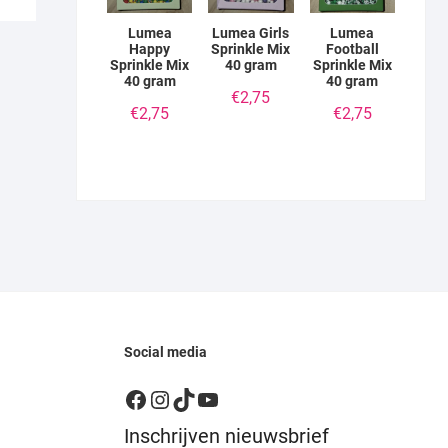
Lumea
Lumea Girls
Lumea
Happy
Sprinkle Mix
Football
Sprinkle Mix
40 gram
Sprinkle Mix
40 gram
40 gram
€
2,75
€
2,75
€
2,75
Social media
Facebook
Instagram
TikTok
YouTube
Inschrijven nieuwsbrief