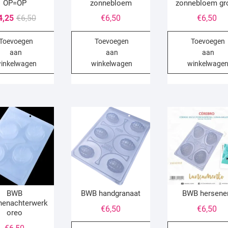
OP=OP
zonnebloem
zonnebloem gr
Oorspronkelijke
Huidige
4,25
€
6,50
€
6,50
€
6,50
prijs
prijs
Toevoegen
Toevoegen
Toevoegen
was:
is:
aan
aan
aan
€6,50.
€4,25.
inkelwagen
winkelwagen
winkelwage
BWB
BWB handgranaat
BWB hersene
nenachterwerk
€
6,50
€
6,50
oreo