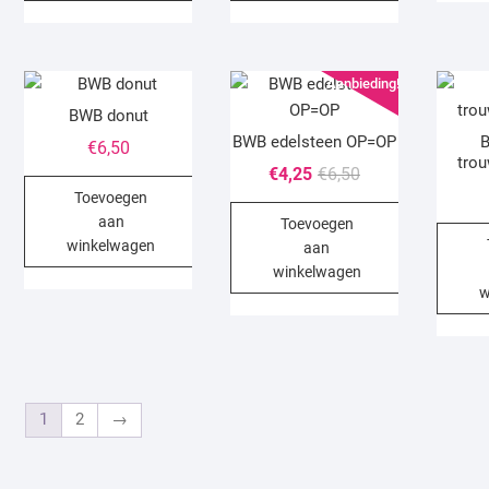
Aanbieding!
BWB donut
BWB edelsteen OP=OP
€
6,50
trou
Oorspronkelijke
Huidige
€
4,25
€
6,50
Toevoegen
prijs
prijs
aan
Toevoegen
was:
is:
winkelwagen
aan
€6,50.
€4,25.
winkelwagen
w
1
2
→