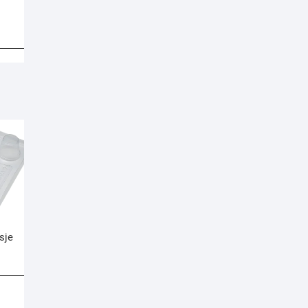
n
sje