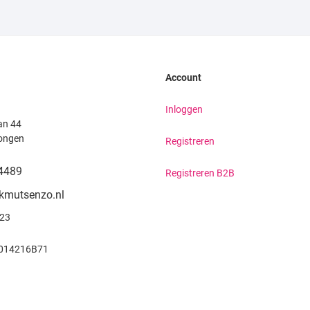
Account
Inloggen
an 44
ongen
Registreren
4489
Registreren B2B
kmutsenzo.nl
923
014216B71