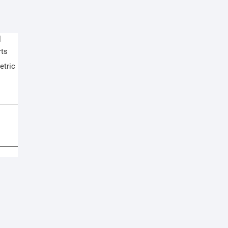
etric
n