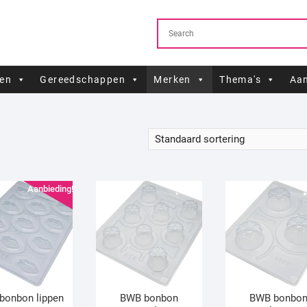
ren
Gereedschappen
Merken
Thema's
Aan
Aanbieding!
bonbon lippen
BWB bonbon
BWB bonbo