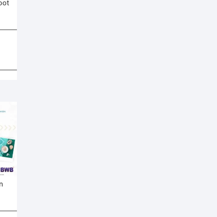
oot
n
n