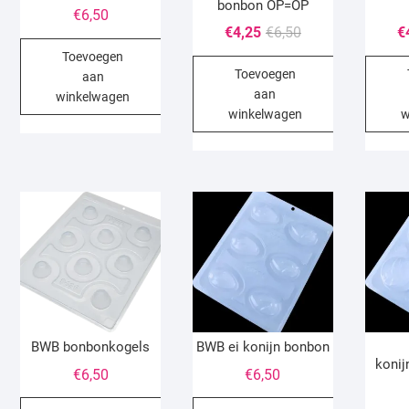
bonbon OP=OP
€
6,50
Oorspronkelijke
Huidige
€
4,25
€
6,50
€
prijs
prijs
Toevoegen
Toevoegen
was:
is:
aan
aan
€6,50.
€4,25.
winkelwagen
winkelwagen
w
BWB bonbonkogels
BWB ei konijn bonbon
konij
€
6,50
€
6,50