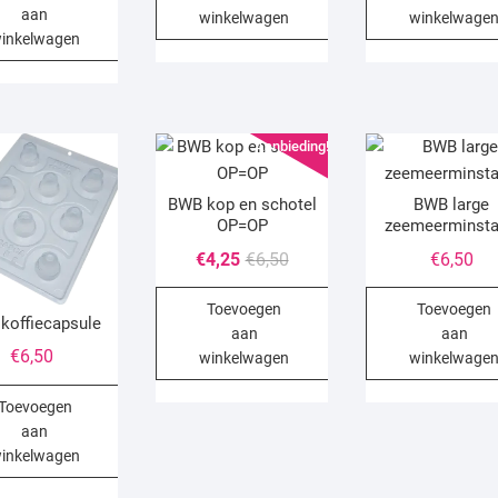
aan
€6,50.
€4,25.
winkelwagen
winkelwage
inkelwagen
Aanbieding!
BWB kop en schotel
BWB large
OP=OP
zeemeerminsta
Oorspronkelijke
Huidige
€
4,25
€
6,50
€
6,50
prijs
prijs
Toevoegen
Toevoegen
was:
is:
koffiecapsule
aan
aan
€6,50.
€4,25.
€
6,50
winkelwagen
winkelwage
Toevoegen
aan
inkelwagen