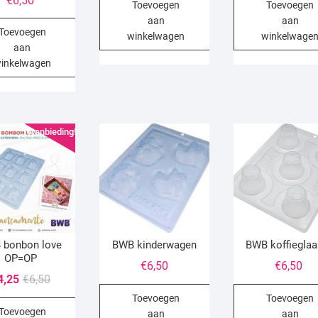
€
6,50
Toevoegen
Toevoegen
aan
aan
Toevoegen
winkelwagen
winkelwage
aan
inkelwagen
Aanbieding!
 bonbon love
BWB kinderwagen
BWB koffieglaa
OP=OP
€
6,50
€
6,50
Oorspronkelijke
Huidige
4,25
€
6,50
prijs
prijs
Toevoegen
Toevoegen
Toevoegen
was:
is:
aan
aan