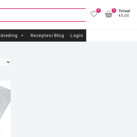
0
0
Totaal
€0,00
bieding
Recepten/Blog
Login
n