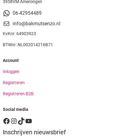
3958VM Amerongen
06-42954489
info@bakmutsenzo.nl
KvKnr: 64903923
BTWnr: NL002014216B71
Account
Inloggen
Registreren
Registreren B2B
Social media
Facebook
Instagram
TikTok
YouTube
Inschrijven nieuwsbrief