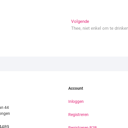
Volgende
Volgende
bericht:
Thee, niet enkel om te drinken
Account
Inloggen
an 44
ongen
Registreren
4489
Registreren B2B