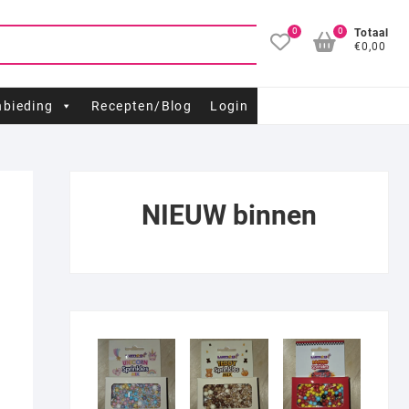
0
0
Totaal
€0,00
bieding
Recepten/Blog
Login
NIEUW binnen