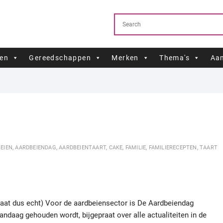
ren
Gereedschappen
Merken
Thema's
Aan
EIEN
,
AARDBEIENDAG
,
AARDBEIENTAART
,
CAKE
,
FAMILIE
,
FAMILIERECEPTEN
,
TAART
aat dus echt) Voor de aardbeiensector is De Aardbeiendag
ndaag gehouden wordt, bijgepraat over alle actualiteiten in de