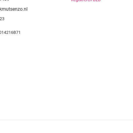
kmutsenzo.nl
923
014216B71