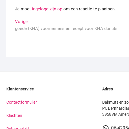
Je moet
ingelogd zijn op
om een reactie te plaatsen.
Bericht
Vorige
Vorige
bericht:
goede (KHA) voornemens en recept voor KHA donuts
navigatie
Klantenservice
Adres
Contactformulier
Bakmuts en zo
Pr. Bernhardla
3958VM Amer
Klachten
06-4295
Retourbeleid