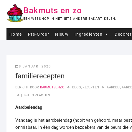
Ga
Bakmuts en zo
naar
de
EEN WEBSHOP IN NET IETS ANDERE BAKARTIKELEN.
inhoud
Home
Pre-Order
Nieuw
Ingrediënten
Decore
8 JANUARI 2020
familierecepten
BERICHT DOOR
BAKMUTSENZO
BLOG
,
RECEPTEN
AARDBEI
,
AARDB
GEEN REACTIES
Aardbeiendag
Vandaag is het aardbeiendag (nooit van gehoord, maar best
onmisbaar. In één dag worden bezoekers van de beurs die va