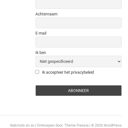
Achternaam
E-mail
Ik ben
Ik accepteer het privacybeleid
Bakmuts en zo
| Ontworpen door:
Theme Freesia
| © 2026
WordPress