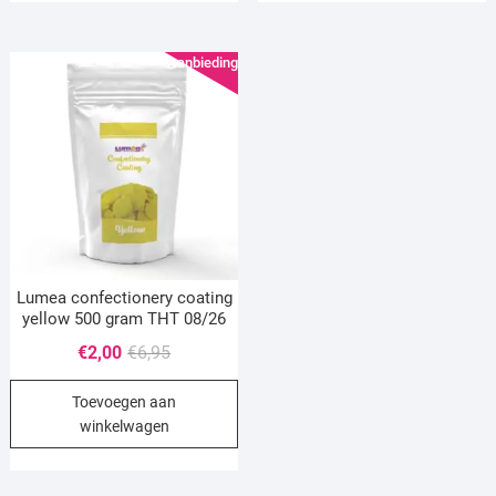
Aanbieding!
Lumea confectionery coating
yellow 500 gram THT 08/26
Oorspronkelijke
Huidige
€
2,00
€
6,95
prijs
prijs
Toevoegen aan
was:
is:
winkelwagen
€6,95.
€2,00.