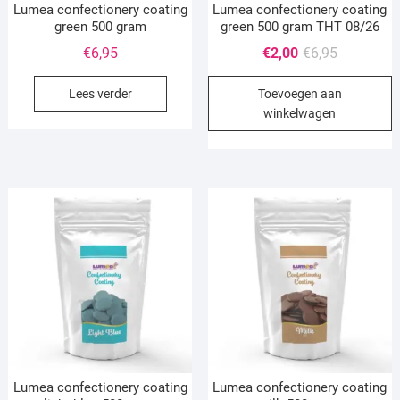
Lumea confectionery coating
Lumea confectionery coating
green 500 gram
green 500 gram THT 08/26
Oorspronke
Huidige
€
6,95
€
2,00
€
6,95
prijs
prijs
Lees verder
Toevoegen aan
was:
is:
winkelwagen
€6,95.
€2,00.
Lumea confectionery coating
Lumea confectionery coating