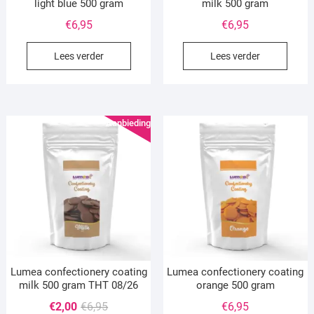
light blue 500 gram
milk 500 gram
€
6,95
€
6,95
Lees verder
Lees verder
Aanbieding!
Lumea confectionery coating
Lumea confectionery coating
milk 500 gram THT 08/26
orange 500 gram
Oorspronkelijke
Huidige
€
2,00
€
6,95
€
6,95