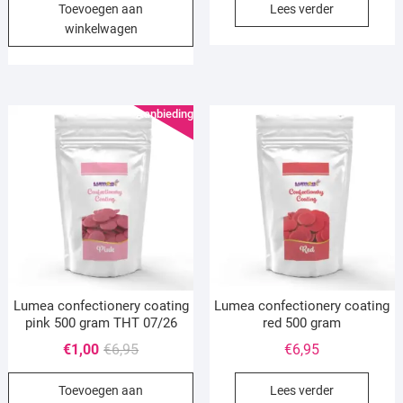
Toevoegen aan
Lees verder
was:
is:
winkelwagen
€6,95.
€3,00.
Aanbieding!
Lumea confectionery coating
Lumea confectionery coating
pink 500 gram THT 07/26
red 500 gram
Oorspronkelijke
Huidige
€
1,00
€
6,95
€
6,95
prijs
prijs
Toevoegen aan
Lees verder
was:
is: