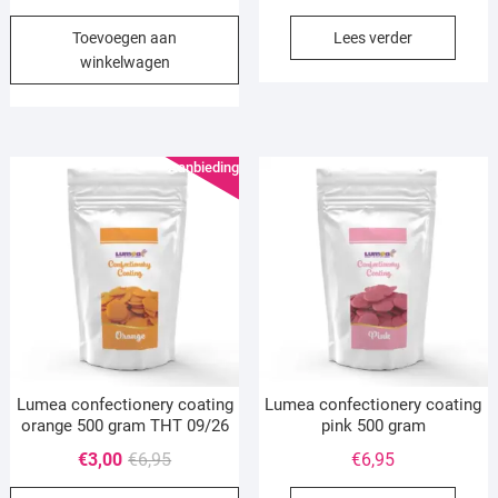
prijs
prijs
Toevoegen aan
Lees verder
was:
is:
winkelwagen
€6,95.
€2,00.
Aanbieding!
Lumea confectionery coating
Lumea confectionery coating
orange 500 gram THT 09/26
pink 500 gram
Oorspronkelijke
Huidige
€
3,00
€
6,95
€
6,95
prijs
prijs