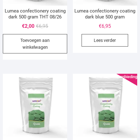
Lumea confectionery coating
Lumea confectionery coating
dark 500 gram THT 08/26
dark blue 500 gram
Oorspronkelijke
Huidige
€
2,00
€
6,95
€
6,95
prijs
prijs
Toevoegen aan
Lees verder
was:
is:
winkelwagen
€6,95.
€2,00.
Aanbieding!