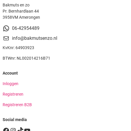
Bakmuts en zo
Pr. Bernhardlaan 44
3958VM Amerongen
06-42954489
info@bakmutsenzo.nl
KvKnr: 64903923
BTWnr: NL002014216B71
Account
Inloggen
Registreren
Registreren B2B
Social media
Facebook
Instagram
TikTok
YouTube