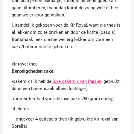
Dan plan je een bakdagje, zodat je dit eens goed kan
gaan uitproberen, maar dan komt de vraag welke thee
gaan we er voor gebruiken.
Uiteindelijk gekozen voor de Kir Royal, want die thee is
al lekker om zo te drinken en door de lichte (cassis)
fruitsmaak leek die me wel erg lekker om voor een
cake/botercreme te gebruiken.
kir royal thee
Benodigdheden cake:
-cakemix ( ik heb de
luxe cakemix van Paisley
gebruikt,
dit is een boerencaek alleen luchtiger)
-roomboter( had voor de luxe cake 250 gram nodig)
-4 eieren
– ongeveer 4 eetlepels thee (ik gebruikte kir royal van
Sorella)