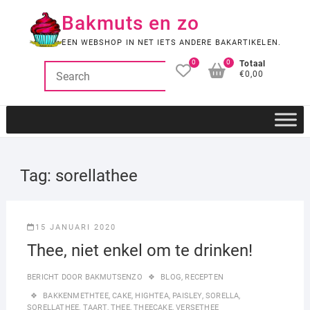
Ga
Bakmuts en zo
naar
de
EEN WEBSHOP IN NET IETS ANDERE BAKARTIKELEN.
inhoud
0
0
Totaal
€0,00
Tag:
sorellathee
15 JANUARI 2020
Thee, niet enkel om te drinken!
BERICHT DOOR
BAKMUTSENZO
BLOG
,
RECEPTEN
BAKKENMETHTEE
,
CAKE
,
HIGHTEA
,
PAISLEY
,
SORELLA
,
SORELLATHEE
,
TAART
,
THEE
,
THEECAKE
,
VERSETHEE