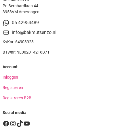
Pr. Bernhardlaan 44
3958VM Amerongen
06-42954489
info@bakmutsenzo.nl
KvKnr: 64903923
BTWnr: NL002014216B71
Account
Inloggen
Registreren
Registreren B2B
Social media
Facebook
Instagram
TikTok
YouTube