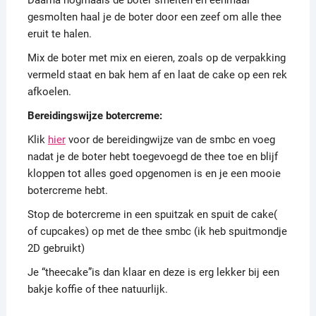
Daarna nogmaals de boter smelten en eenmaal
gesmolten haal je de boter door een zeef om alle thee
eruit te halen.
Mix de boter met mix en eieren, zoals op de verpakking
vermeld staat en bak hem af en laat de cake op een rek
afkoelen.
Bereidingswijze botercreme:
Klik
hier
voor de bereidingwijze van de smbc en voeg
nadat je de boter hebt toegevoegd de thee toe en blijf
kloppen tot alles goed opgenomen is en je een mooie
botercreme hebt.
Stop de botercreme in een spuitzak en spuit de cake(
of cupcakes) op met de thee smbc (ik heb spuitmondje
2D gebruikt)
Je “theecake”is dan klaar en deze is erg lekker bij een
bakje koffie of thee natuurlijk.