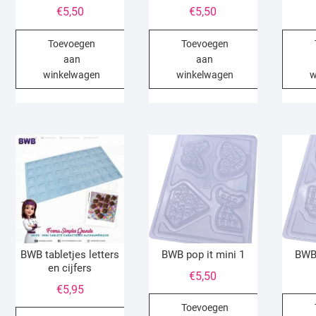
€
5,50
€
5,50
Toevoegen
Toevoegen
aan
aan
winkelwagen
winkelwagen
w
BWB tabletjes letters
BWB pop it mini 1
BWB 
en cijfers
€
5,50
€
5,95
Toevoegen