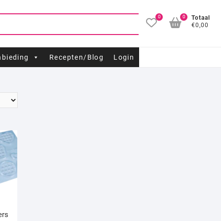
0
0
Totaal
€0,00
bieding
Recepten/Blog
Login
ers