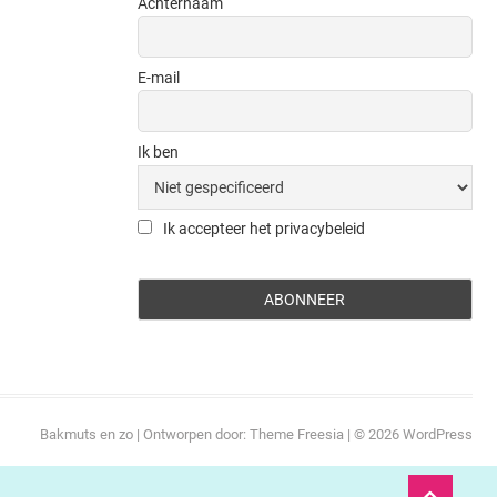
Achternaam
E-mail
Ik ben
Ik accepteer het privacybeleid
Bakmuts en zo
| Ontworpen door:
Theme Freesia
| © 2026
WordPress
Ga