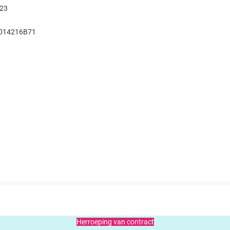
923
014216B71
Herroeping van contract