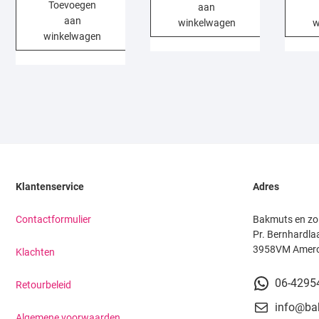
Toevoegen
aan
aan
winkelwagen
w
winkelwagen
Klantenservice
Adres
Contactformulier
Bakmuts en zo
Pr. Bernhardla
3958VM Amer
Klachten
06-4295
Retourbeleid
info@ba
Algemene voorwaarden