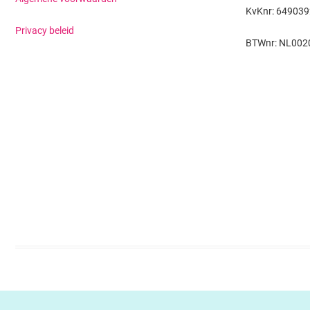
KvKnr: 64903
Privacy beleid
BTWnr: NL002