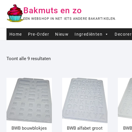
Ga
Bakmuts en zo
naar
de
EEN WEBSHOP IN NET IETS ANDERE BAKARTIKELEN.
inhoud
Home
Pre-Order
Nieuw
Ingrediënten
Decore
Toont alle 9 resultaten
BWB bouwblokjes
BWB alfabet groot
BWB 