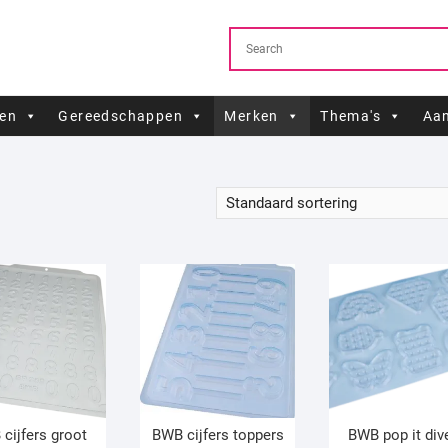
ren
Gereedschappen
Merken
Thema's
Aan
cijfers groot
BWB cijfers toppers
BWB pop it div