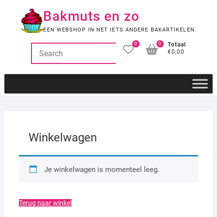
Ga
Bakmuts en zo
naar
de
EEN WEBSHOP IN NET IETS ANDERE BAKARTIKELEN.
inhoud
0
0
Totaal
€0,00
Winkelwagen
Je winkelwagen is momenteel leeg.
Terug naar winkel