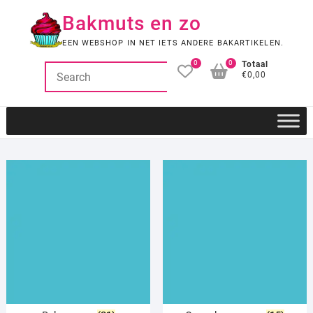
Ga
Bakmuts en zo
naar
de
EEN WEBSHOP IN NET IETS ANDERE BAKARTIKELEN.
inhoud
0
0
Totaal
€0,00