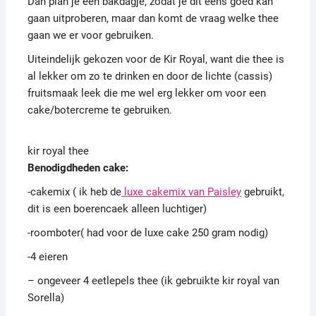
Dan plan je een bakdagje, zodat je dit eens goed kan
gaan uitproberen, maar dan komt de vraag welke thee
gaan we er voor gebruiken.
Uiteindelijk gekozen voor de Kir Royal, want die thee is
al lekker om zo te drinken en door de lichte (cassis)
fruitsmaak leek die me wel erg lekker om voor een
cake/botercreme te gebruiken.
kir royal thee
Benodigdheden cake:
-cakemix ( ik heb de
luxe cakemix van Paisley
gebruikt,
dit is een boerencaek alleen luchtiger)
-roomboter( had voor de luxe cake 250 gram nodig)
-4 eieren
– ongeveer 4 eetlepels thee (ik gebruikte kir royal van
Sorella)