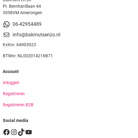
Pr. Bernhardlaan 44
3958VM Amerongen
06-42954489
info@bakmutsenzo.nl
KvKnr: 64903923
BTWnr: NL002014216B71
Account
Inloggen
Registreren
Registreren B2B
Social media
Facebook
Instagram
TikTok
YouTube