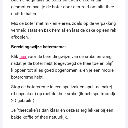
Daarna nogmaals de boter smelten en eenmaal
gesmolten haal je de boter door een zeef om alle thee
eruit te halen.
Mix de boter met mix en eieren, zoals op de verpakking
vermeld staat en bak hem af en laat de cake op een rek
afkoelen.
Bereidingswijze botercreme:
Klik
hier
voor de bereidingwijze van de smbc en voeg
nadat je de boter hebt toegevoegd de thee toe en blijf
kloppen tot alles goed opgenomen is en je een mooie
botercreme hebt.
Stop de botercreme in een spuitzak en spuit de cake(
of cupcakes) op met de thee smbc (ik heb spuitmondje
2D gebruikt)
Je “theecake”is dan klaar en deze is erg lekker bij een
bakje koffie of thee natuurlijk.