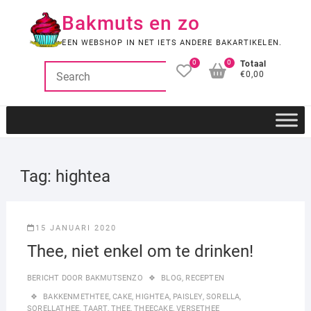
Ga
Bakmuts en zo
naar
de
EEN WEBSHOP IN NET IETS ANDERE BAKARTIKELEN.
inhoud
0
0
Totaal
€0,00
Tag:
hightea
15 JANUARI 2020
Thee, niet enkel om te drinken!
BERICHT DOOR
BAKMUTSENZO
BLOG
,
RECEPTEN
BAKKENMETHTEE
,
CAKE
,
HIGHTEA
,
PAISLEY
,
SORELLA
,
SORELLATHEE
,
TAART
,
THEE
,
THEECAKE
,
VERSETHEE