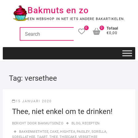
Ga
Bakmuts en zo
naar
de
EEN WEBSHOP IN NET IETS ANDERE BAKARTIKELEN.
inhoud
0
0
Totaal
€0,00
Tag:
versethee
15 JANUARI 2020
Thee, niet enkel om te drinken!
BERICHT DOOR
BAKMUTSENZO
BLOG
,
RECEPTEN
BAKKENMETHTEE
,
CAKE
,
HIGHTEA
,
PAISLEY
,
SORELLA
,
SORELLATHEE
,
TAART
,
THEE
,
THEECAKE
,
VERSETHEE