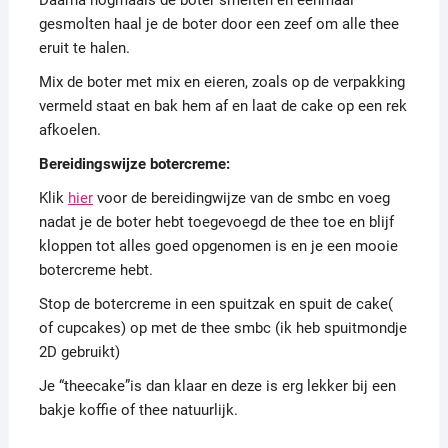
Daarna nogmaals de boter smelten en eenmaal
gesmolten haal je de boter door een zeef om alle thee
eruit te halen.
Mix de boter met mix en eieren, zoals op de verpakking
vermeld staat en bak hem af en laat de cake op een rek
afkoelen.
Bereidingswijze botercreme:
Klik
hier
voor de bereidingwijze van de smbc en voeg
nadat je de boter hebt toegevoegd de thee toe en blijf
kloppen tot alles goed opgenomen is en je een mooie
botercreme hebt.
Stop de botercreme in een spuitzak en spuit de cake(
of cupcakes) op met de thee smbc (ik heb spuitmondje
2D gebruikt)
Je “theecake”is dan klaar en deze is erg lekker bij een
bakje koffie of thee natuurlijk.