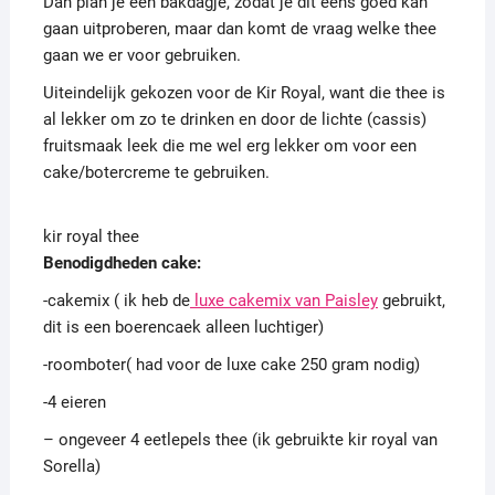
Dan plan je een bakdagje, zodat je dit eens goed kan
gaan uitproberen, maar dan komt de vraag welke thee
gaan we er voor gebruiken.
Uiteindelijk gekozen voor de Kir Royal, want die thee is
al lekker om zo te drinken en door de lichte (cassis)
fruitsmaak leek die me wel erg lekker om voor een
cake/botercreme te gebruiken.
kir royal thee
Benodigdheden cake:
-cakemix ( ik heb de
luxe cakemix van Paisley
gebruikt,
dit is een boerencaek alleen luchtiger)
-roomboter( had voor de luxe cake 250 gram nodig)
-4 eieren
– ongeveer 4 eetlepels thee (ik gebruikte kir royal van
Sorella)