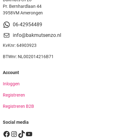
Pr. Bernhardlaan 44
3958VM Amerongen
06-42954489
info@bakmutsenzo.nl
KvKnr: 64903923
BTWnr: NL002014216B71
Account
Inloggen
Registreren
Registreren B2B
Social media
Facebook
Instagram
TikTok
YouTube