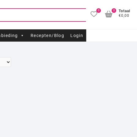
0
0
Totaal
€0,00
bieding
Recepten/Blog
Login