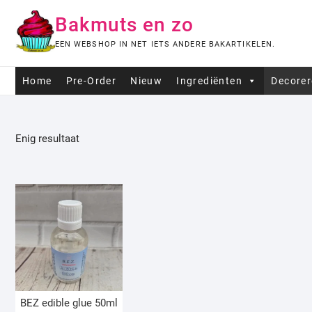
Ga
Bakmuts en zo
naar
de
EEN WEBSHOP IN NET IETS ANDERE BAKARTIKELEN.
inhoud
Home
Pre-Order
Nieuw
Ingrediënten
Decore
Enig resultaat
BEZ edible glue 50ml