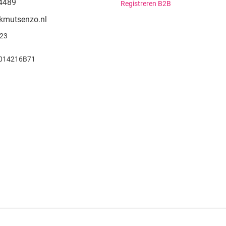
4489
Registreren B2B
kmutsenzo.nl
923
014216B71