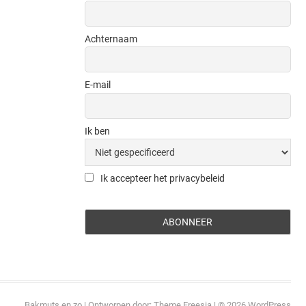
Achternaam
E-mail
Ik ben
Ik accepteer het privacybeleid
Bakmuts en zo
| Ontworpen door:
Theme Freesia
| © 2026
WordPress