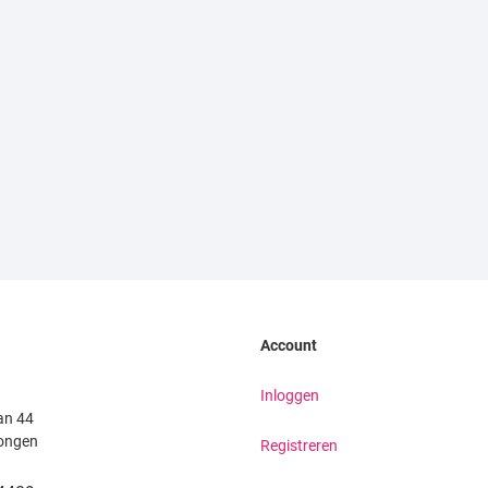
Account
Inloggen
an 44
ongen
Registreren