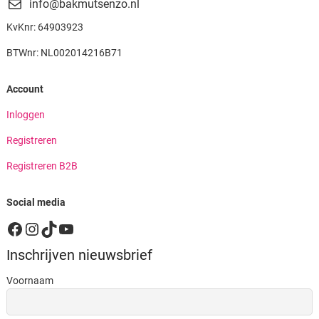
info@bakmutsenzo.nl
KvKnr: 64903923
BTWnr: NL002014216B71
Account
Inloggen
Registreren
Registreren B2B
Social media
Facebook
Instagram
TikTok
YouTube
Inschrijven nieuwsbrief
Voornaam