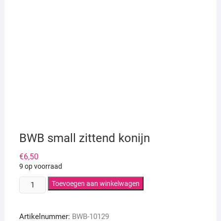
BWB small zittend konijn
€
6,50
9 op voorraad
BWB
Toevoegen aan winkelwagen
small
zittend
Artikelnummer:
BWB-10129
konijn