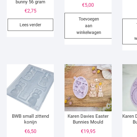
bunny 56 gram
€
5,00
€
2,75
Toevoegen
Lees verder
aan
winkelwagen
w
BWB small zittend
Karen Davies Easter
Karen 
konijn
Bunnies Mould
B
€
6,50
€
19,95