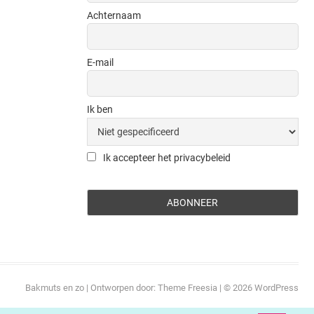
Achternaam
E-mail
Ik ben
Ik accepteer het privacybeleid
Bakmuts en zo
| Ontworpen door:
Theme Freesia
| © 2026
WordPress