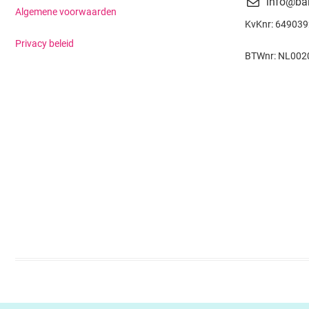
info@ba
Algemene voorwaarden
KvKnr: 64903
Privacy beleid
BTWnr: NL002