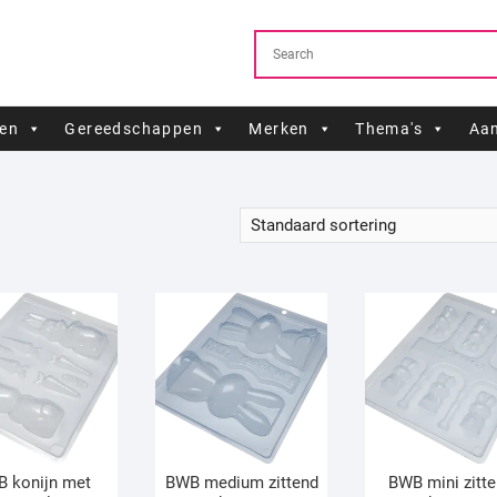
ren
Gereedschappen
Merken
Thema's
Aan
 konijn met
BWB medium zittend
BWB mini zitt