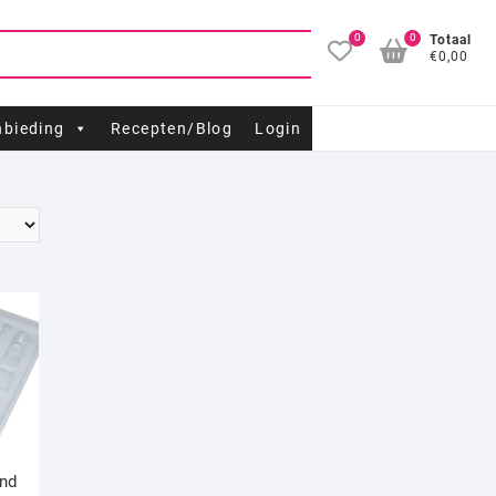
0
0
Totaal
€0,00
bieding
Recepten/Blog
Login
end