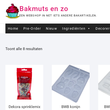
Ga
Bakmuts en zo
naar
de
EEN WEBSHOP IN NET IETS ANDERE BAKARTIKELEN.
inhoud
Home
Pre-Order
Nieuw
Ingrediënten
Decore
Toont alle 8 resultaten
Dekora sprinklemix
BWB konijn
BWB