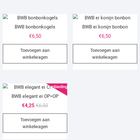
BWB bonbonkogels
BWB ei konijn bonbon
€
6,50
€
6,50
Toevoegen aan
Toevoegen aan
winkelwagen
winkelwagen
Aanbieding!
BWB elegant ei OP=OP
Oorspronkelijke
Huidige
€
4,25
€
6,50
prijs
prijs
Toevoegen aan
was:
is:
winkelwagen
€6,50.
€4,25.