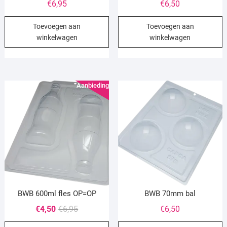
€
6,95
€
6,50
Toevoegen aan
Toevoegen aan
winkelwagen
winkelwagen
Aanbieding!
BWB 600ml fles OP=OP
BWB 70mm bal
Oorspronkelijke
Huidige
€
4,50
€
6,95
€
6,50
prijs
prijs