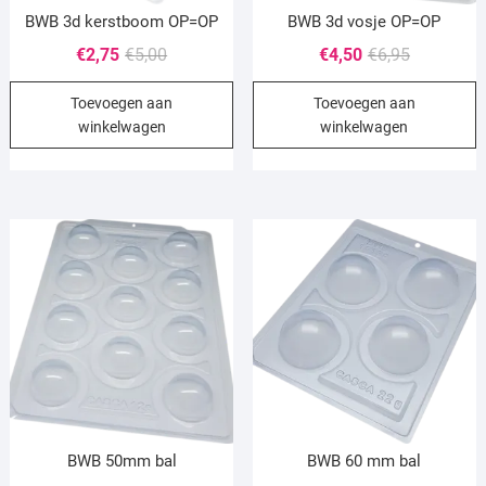
BWB 3d kerstboom OP=OP
BWB 3d vosje OP=OP
Oorspronkelijke
Huidige
Oorspronke
Huidige
€
2,75
€
5,00
€
4,50
€
6,95
prijs
prijs
prijs
prijs
Toevoegen aan
Toevoegen aan
was:
is:
was:
is:
winkelwagen
winkelwagen
€5,00.
€2,75.
€6,95.
€4,50.
BWB 50mm bal
BWB 60 mm bal