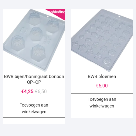
Aanbieding!
BWB bijen/honingraat bonbon
BWB bloemen
OP=OP
€
5,00
Oorspronkelijke
Huidige
€
4,25
€
6,50
prijs
prijs
Toevoegen aan
Toevoegen aan
was:
is:
winkelwagen
winkelwagen
€6,50.
€4,25.