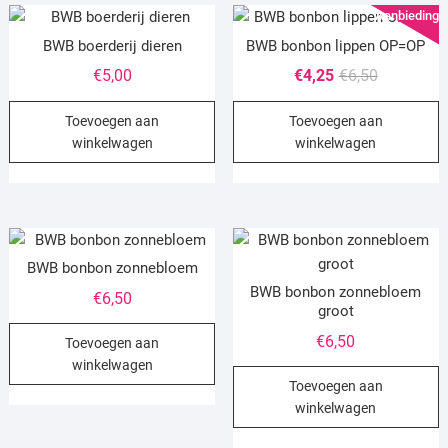
Aanbieding!
BWB boerderij dieren
BWB bonbon lippen OP=OP
Oorspronke
Huidige
€
5,00
€
4,25
€
6,50
prijs
prijs
Toevoegen aan
Toevoegen aan
was:
is:
winkelwagen
winkelwagen
€6,50.
€4,25.
BWB bonbon zonnebloem
BWB bonbon zonnebloem
€
6,50
groot
€
6,50
Toevoegen aan
winkelwagen
Toevoegen aan
winkelwagen