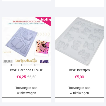
Aanbieding!
BWB Barrinha OP=OP
BWB beertjes
Oorspronkelijke
Huidige
€
4,25
€
6,50
€
5,00
prijs
prijs
Toevoegen aan
Toevoegen aan
was:
is:
winkelwagen
winkelwagen
€6,50.
€4,25.