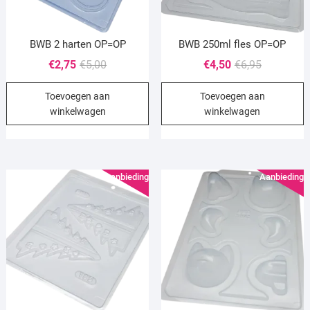
BWB 2 harten OP=OP
BWB 250ml fles OP=OP
Oorspronkelijke
Huidige
Oorspronke
Huidige
€
2,75
€
5,00
€
4,50
€
6,95
prijs
prijs
prijs
prijs
Toevoegen aan
Toevoegen aan
was:
is:
was:
is:
winkelwagen
winkelwagen
€5,00.
€2,75.
€6,95.
€4,50.
Aanbieding!
Aanbieding!