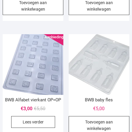
Toevoegen aan
Toevoegen aan
was:
is:
winkelwagen
winkelwagen
€6,95.
€4,50.
Aanbieding!
BWB Alfabet vierkant OP=OP
BWB baby fles
Oorspronkelijke
Huidige
€
3,00
€
5,50
€
5,00
prijs
prijs
Lees verder
Toevoegen aan
was:
is:
winkelwagen
€5,50.
€3,00.