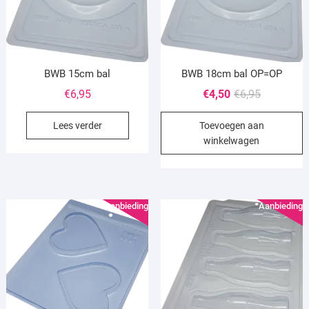
BWB 15cm bal
BWB 18cm bal OP=OP
Oorspronke
Huidige
€
6,95
€
4,50
€
6,95
prijs
prijs
Lees verder
Toevoegen aan
was:
is:
winkelwagen
€6,95.
€4,50.
Aanbieding!
Aanbieding!