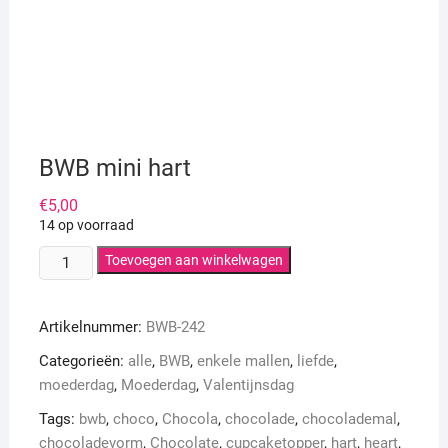
BWB mini hart
€
5,00
14 op voorraad
BWB
Toevoegen aan winkelwagen
mini
hart
Artikelnummer:
BWB-242
aantal
Categorieën:
alle
,
BWB
,
enkele mallen
,
liefde
,
moederdag
,
Moederdag
,
Valentijnsdag
Tags:
bwb
,
choco
,
Chocola
,
chocolade
,
chocolademal
,
chocoladevorm
,
Chocolate
,
cupcaketopper
,
hart
,
heart
,