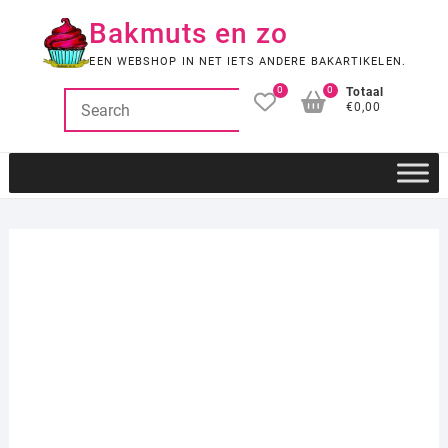
Ga
Bakmuts en zo
naar
de
EEN WEBSHOP IN NET IETS ANDERE BAKARTIKELEN.
inhoud
0
0
Totaal
€0,00