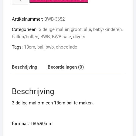
18cm
bal
Artikelnummer:
BWB-3652
OP=OP
aantal
Categorieën:
3 delige mallen groot
,
alle
,
baby/kinderen
,
ballen/bollen
,
BWB
,
BWB sale
,
divers
Tags:
18cm
,
bal
,
bwb
,
chocolade
Beschrijving
Beoordelingen (0)
Beschrijving
3 delige mal om een 18cm bal te maken.
formaat: 180x90mm