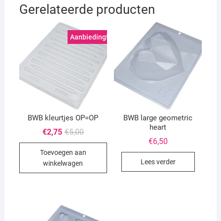
Gerelateerde producten
Aanbieding!
BWB kleurtjes OP=OP
BWB large geometric
heart
Oorspronkelijke
Huidige
€
2,75
€
5,00
prijs
prijs
€
6,50
was:
is:
Toevoegen aan
€5,00.
€2,75.
Lees verder
winkelwagen