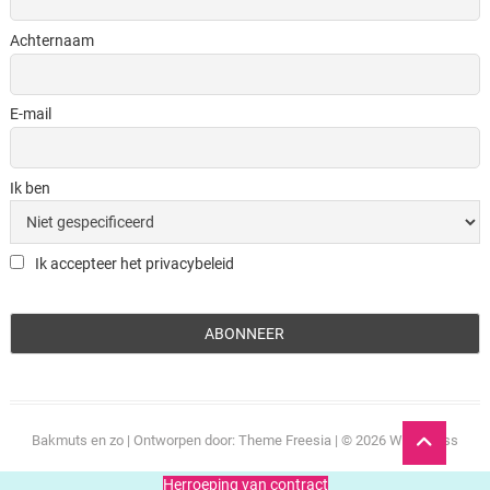
Achternaam
E-mail
Ik ben
Ik accepteer het privacybeleid
Ga
Bakmuts en zo
| Ontworpen door:
Theme Freesia
| © 2026
WordPress
naar
boven
Herroeping van contract