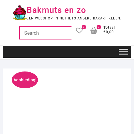
Ga
Bakmuts en zo
naar
de
EEN WEBSHOP IN NET IETS ANDERE BAKARTIKELEN.
inhoud
0
0
Totaal
€0,00
Aanbieding!