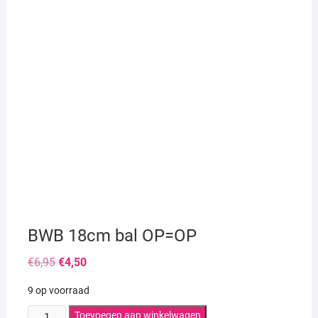
BWB 18cm bal OP=OP
Oorspronkelijke
Huidige
€
6,95
€
4,50
prijs
prijs
was:
is:
9 op voorraad
€6,95.
€4,50.
BWB
Toevoegen aan winkelwagen