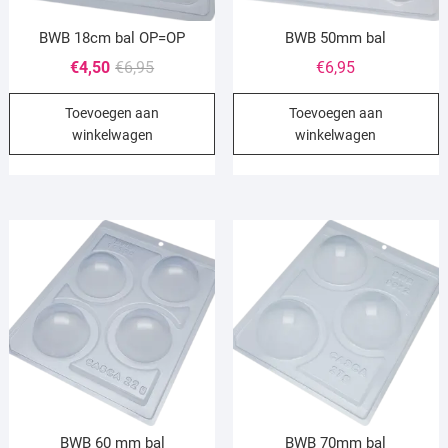
BWB 18cm bal OP=OP
BWB 50mm bal
Oorspronkelijke
Huidige
€
4,50
€
6,95
€
6,95
prijs
prijs
Toevoegen aan
Toevoegen aan
was:
is:
winkelwagen
winkelwagen
€6,95.
€4,50.
BWB 60 mm bal
BWB 70mm bal