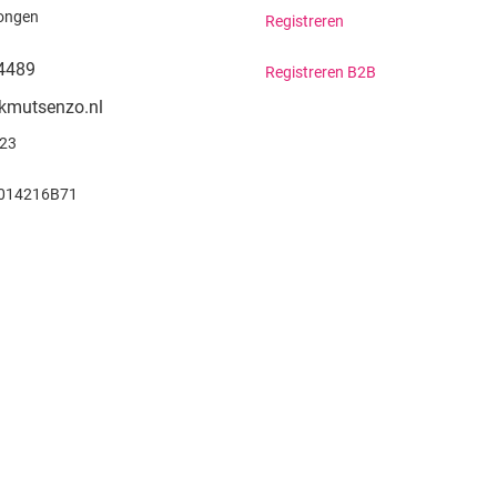
ongen
Registreren
4489
Registreren B2B
kmutsenzo.nl
923
014216B71