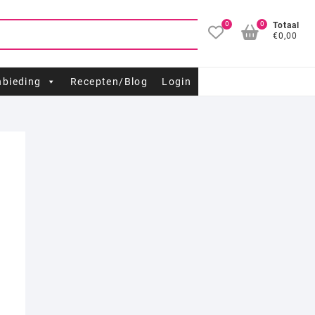
0
0
Totaal
€0,00
bieding
Recepten/Blog
Login