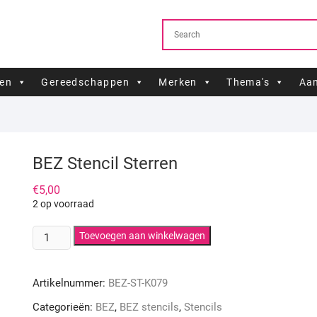
ren
Gereedschappen
Merken
Thema's
Aan
BEZ Stencil Sterren
€
5,00
2 op voorraad
BEZ
Toevoegen aan winkelwagen
Stencil
Sterren
Artikelnummer:
BEZ-ST-K079
aantal
Categorieën:
BEZ
,
BEZ stencils
,
Stencils