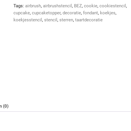
Tags:
airbrush
,
airbrushstencil
,
BEZ
,
cookie
,
cookiestencil
,
cupcake
,
cupcaketopper
,
decoratie
,
fondant
,
koekjes
,
koekjesstencil
,
stencil
,
sterren
,
taartdecoratie
n (0)