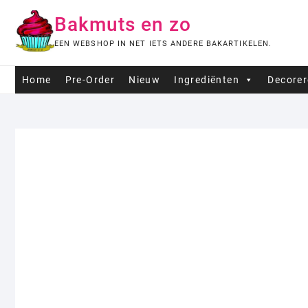
Ga
Bakmuts en zo
naar
de
EEN WEBSHOP IN NET IETS ANDERE BAKARTIKELEN.
inhoud
Home
Pre-Order
Nieuw
Ingrediënten
Decore