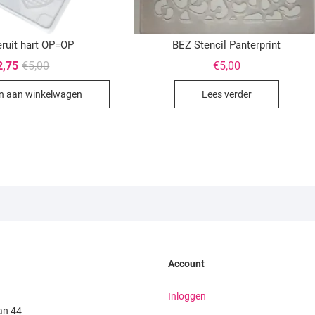
ruit hart OP=OP
BEZ Stencil Panterprint
Oorspronkelijke
Huidige
2,75
€
5,00
€
5,00
prijs
prijs
was:
is:
n aan winkelwagen
Lees verder
€5,00.
€2,75.
Account
Inloggen
an 44