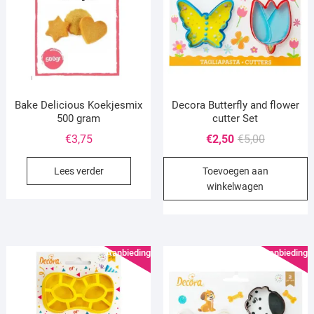
Bake Delicious Koekjesmix
Decora Butterfly and flower
500 gram
cutter Set
Oorspronke
Huidige
€
3,75
€
2,50
€
5,00
prijs
prijs
Lees verder
Toevoegen aan
was:
is:
winkelwagen
€5,00.
€2,50.
Aanbieding!
Aanbieding!