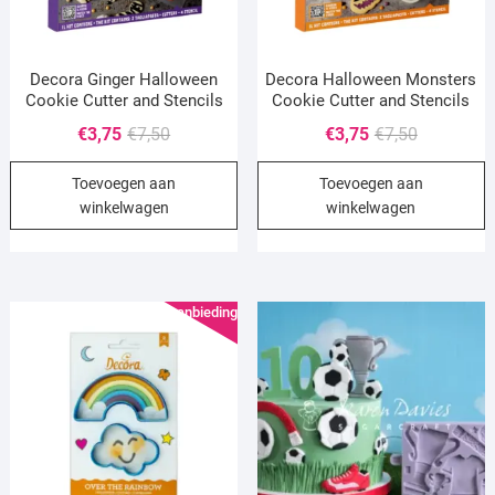
Decora Ginger Halloween
Decora Halloween Monsters
Cookie Cutter and Stencils
Cookie Cutter and Stencils
Oorspronkelijke
Huidige
Oorspronke
Huidige
€
3,75
€
7,50
€
3,75
€
7,50
prijs
prijs
prijs
prijs
Toevoegen aan
Toevoegen aan
was:
is:
was:
is:
winkelwagen
winkelwagen
€7,50.
€3,75.
€7,50.
€3,75.
Aanbieding!