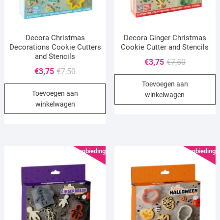
Decora Christmas
Decora Ginger Christmas
Decorations Cookie Cutters
Cookie Cutter and Stencils
and Stencils
Oorspronke
Huidige
€
3,75
€
7,50
Oorspronkelijke
Huidige
€
3,75
€
7,50
prijs
prijs
prijs
prijs
Toevoegen aan
was:
is:
Toevoegen aan
was:
is:
winkelwagen
€7,50.
€3,75.
winkelwagen
€7,50.
€3,75.
Aanbieding!
Aanbieding!