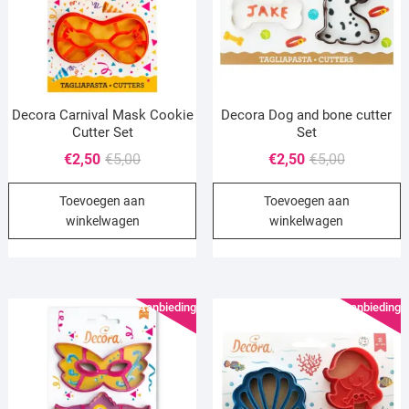
Decora Carnival Mask Cookie
Decora Dog and bone cutter
Cutter Set
Set
Oorspronkelijke
Huidige
Oorspronke
Huidige
€
2,50
€
5,00
€
2,50
€
5,00
prijs
prijs
prijs
prijs
Toevoegen aan
Toevoegen aan
was:
is:
was:
is:
winkelwagen
winkelwagen
€5,00.
€2,50.
€5,00.
€2,50.
Aanbieding!
Aanbieding!