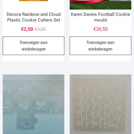
Decora Rainbow and Cloud
Karen Davies Football Cookie
Plastic Cookie Cutters Set
mould
Oorspronkelijke
Huidige
€
2,50
€
5,00
€
26,50
prijs
prijs
Toevoegen aan
Toevoegen aan
was:
is:
winkelwagen
winkelwagen
€5,00.
€2,50.