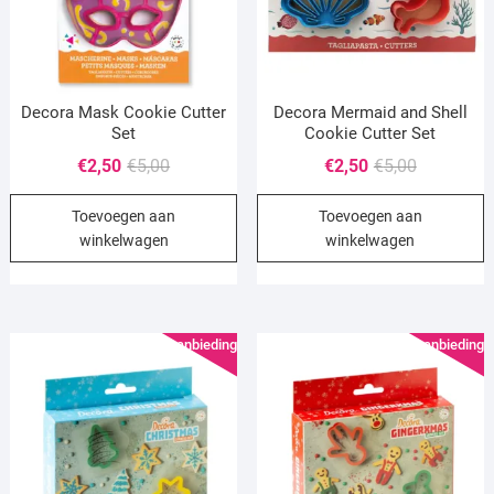
Decora Mask Cookie Cutter
Decora Mermaid and Shell
Set
Cookie Cutter Set
Oorspronkelijke
Huidige
Oorspronke
Huidige
€
2,50
€
5,00
€
2,50
€
5,00
prijs
prijs
prijs
prijs
Toevoegen aan
Toevoegen aan
was:
is:
was:
is:
winkelwagen
winkelwagen
€5,00.
€2,50.
€5,00.
€2,50.
Aanbieding!
Aanbieding!