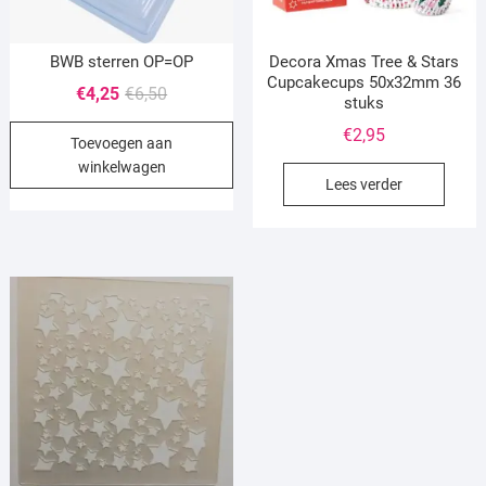
BWB sterren OP=OP
Decora Xmas Tree & Stars
Cupcakecups 50x32mm 36
Oorspronkelijke
Huidige
€
4,25
€
6,50
stuks
prijs
prijs
€
2,95
Toevoegen aan
was:
is:
winkelwagen
€6,50.
€4,25.
Lees verder