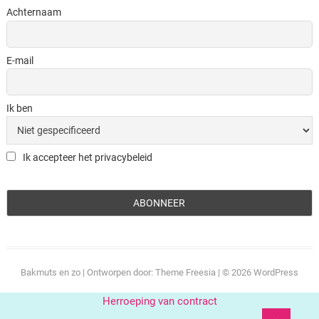
Achternaam
E-mail
Ik ben
Ik accepteer het privacybeleid
Bakmuts en zo
| Ontworpen door:
Theme Freesia
| © 2026
WordPress
Herroeping van contract
Ga