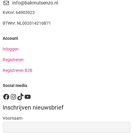
info@bakmutsenzo.nl
KvKnr: 64903923
BTWnr: NL002014216B71
Account
Inloggen
Registreren
Registreren B2B
Social media
Facebook
Instagram
TikTok
YouTube
Inschrijven nieuwsbrief
Voornaam