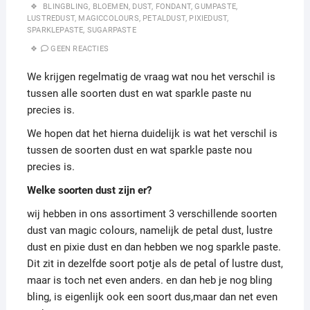
BLINGBLING
,
BLOEMEN
,
DUST
,
FONDANT
,
GUMPASTE
,
LUSTREDUST
,
MAGICCOLOURS
,
PETALDUST
,
PIXIEDUST
,
SPARKLEPASTE
,
SUGARPASTE
GEEN REACTIES
We krijgen regelmatig de vraag wat nou het verschil is
tussen alle soorten dust en wat sparkle paste nu
precies is.
We hopen dat het hierna duidelijk is wat het verschil is
tussen de soorten dust en wat sparkle paste nou
precies is.
Welke soorten dust zijn er?
wij hebben in ons assortiment 3 verschillende soorten
dust van magic colours, namelijk de petal dust, lustre
dust en pixie dust en dan hebben we nog sparkle paste.
Dit zit in dezelfde soort potje als de petal of lustre dust,
maar is toch net even anders. en dan heb je nog bling
bling, is eigenlijk ook een soort dus,maar dan net even