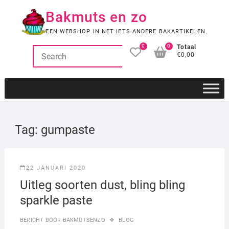
Ga
Bakmuts en zo
naar
de
EEN WEBSHOP IN NET IETS ANDERE BAKARTIKELEN.
inhoud
0
0
Totaal
€0,00
Tag:
gumpaste
22 JANUARI 2020
Uitleg soorten dust, bling bling
sparkle paste
BERICHT DOOR
BAKMUTSENZO
BLOG