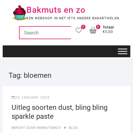
Ga
Bakmuts en zo
naar
de
EEN WEBSHOP IN NET IETS ANDERE BAKARTIKELEN.
inhoud
0
0
Totaal
€0,00
Tag:
bloemen
22 JANUARI 2020
Uitleg soorten dust, bling bling
sparkle paste
BERICHT DOOR
BAKMUTSENZO
BLOG