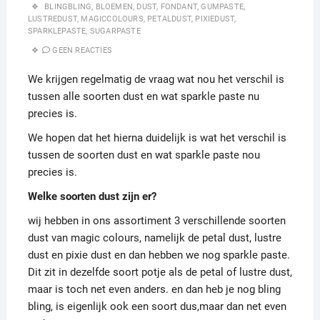
BLINGBLING
,
BLOEMEN
,
DUST
,
FONDANT
,
GUMPASTE
,
LUSTREDUST
,
MAGICCOLOURS
,
PETALDUST
,
PIXIEDUST
,
SPARKLEPASTE
,
SUGARPASTE
GEEN REACTIES
We krijgen regelmatig de vraag wat nou het verschil is
tussen alle soorten dust en wat sparkle paste nu
precies is.
We hopen dat het hierna duidelijk is wat het verschil is
tussen de soorten dust en wat sparkle paste nou
precies is.
Welke soorten dust zijn er?
wij hebben in ons assortiment 3 verschillende soorten
dust van magic colours, namelijk de petal dust, lustre
dust en pixie dust en dan hebben we nog sparkle paste.
Dit zit in dezelfde soort potje als de petal of lustre dust,
maar is toch net even anders. en dan heb je nog bling
bling, is eigenlijk ook een soort dus,maar dan net even