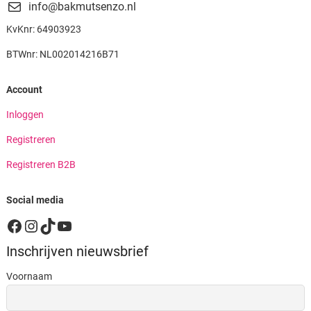
info@bakmutsenzo.nl
KvKnr: 64903923
BTWnr: NL002014216B71
Account
Inloggen
Registreren
Registreren B2B
Social media
Facebook
Instagram
TikTok
YouTube
Inschrijven nieuwsbrief
Voornaam