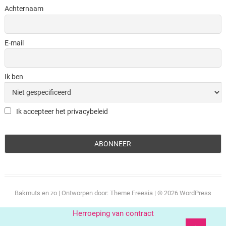
Achternaam
E-mail
Ik ben
Ik accepteer het privacybeleid
Bakmuts en zo
| Ontworpen door:
Theme Freesia
| © 2026
WordPress
Herroeping van contract
Ga