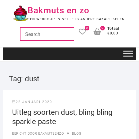
Ga
Bakmuts en zo
naar
de
EEN WEBSHOP IN NET IETS ANDERE BAKARTIKELEN.
inhoud
0
0
Totaal
€0,00
Tag:
dust
22 JANUARI 2020
Uitleg soorten dust, bling bling
sparkle paste
BERICHT DOOR
BAKMUTSENZO
BLOG