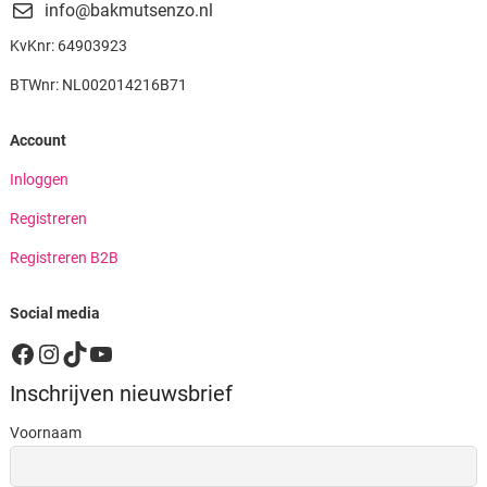
info@bakmutsenzo.nl
KvKnr: 64903923
BTWnr: NL002014216B71
Account
Inloggen
Registreren
Registreren B2B
Social media
Facebook
Instagram
TikTok
YouTube
Inschrijven nieuwsbrief
Voornaam