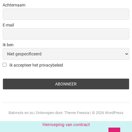
Achternaam
E-mail
Ik ben
Ik accepteer het privacybeleid
Bakmuts en zo
| Ontworpen door:
Theme Freesia
| © 2026
WordPress
Herroeping van contract
Ga