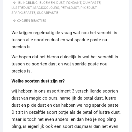
BLINGBLING
,
BLOEMEN
,
DUST
,
FONDANT
,
GUMPASTE
,
LUSTREDUST
,
MAGICCOLOURS
,
PETALDUST
,
PIXIEDUST
,
SPARKLEPASTE
,
SUGARPASTE
GEEN REACTIES
We krijgen regelmatig de vraag wat nou het verschil is
tussen alle soorten dust en wat sparkle paste nu
precies is.
We hopen dat het hierna duidelijk is wat het verschil is
tussen de soorten dust en wat sparkle paste nou
precies is.
Welke soorten dust zijn er?
wij hebben in ons assortiment 3 verschillende soorten
dust van magic colours, namelijk de petal dust, lustre
dust en pixie dust en dan hebben we nog sparkle paste.
Dit zit in dezelfde soort potje als de petal of lustre dust,
maar is toch net even anders. en dan heb je nog bling
bling, is eigenlijk ook een soort dus,maar dan net even