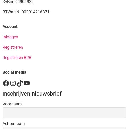
KvKnr: 64903923
BTWnr: NL002014216B71
Account
Inloggen
Registreren
Registreren B2B
Social media
Facebook
Instagram
TikTok
YouTube
Inschrijven nieuwsbrief
Voornaam
Achternaam