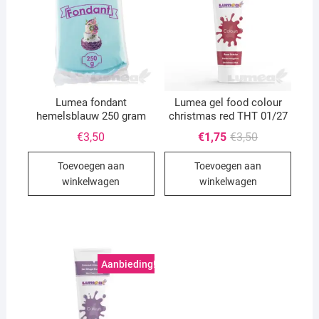
Lumea fondant
Lumea gel food colour
hemelsblauw 250 gram
christmas red THT 01/27
Oorspronkeli
Huidige
€
3,50
€
1,75
€
3,50
prijs
prijs
was:
is:
Toevoegen aan
Toevoegen aan
€3,50.
€1,75.
winkelwagen
winkelwagen
Aanbieding!