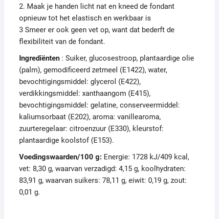
2. Maak je handen licht nat en kneed de fondant
opnieuw tot het elastisch en werkbaar is
3 Smeer er ook geen vet op, want dat bederft de
flexibiliteit van de fondant.
Ingrediënten
: Suiker, glucosestroop, plantaardige olie
(palm), gemodificeerd zetmeel (E1422), water,
bevochtigingsmiddel: glycerol (E422),
verdikkingsmiddel: xanthaangom (E415),
bevochtigingsmiddel: gelatine, conserveermiddel:
kaliumsorbaat (E202), aroma: vanillearoma,
zuurteregelaar: citroenzuur (E330), kleurstof:
plantaardige koolstof (E153).
Voedingswaarden/100 g:
Energie: 1728 kJ/409 kcal,
vet: 8,30 g, waarvan verzadigd: 4,15 g, koolhydraten:
83,91 g, waarvan suikers: 78,11 g, eiwit: 0,19 g, zout:
0,01 g.