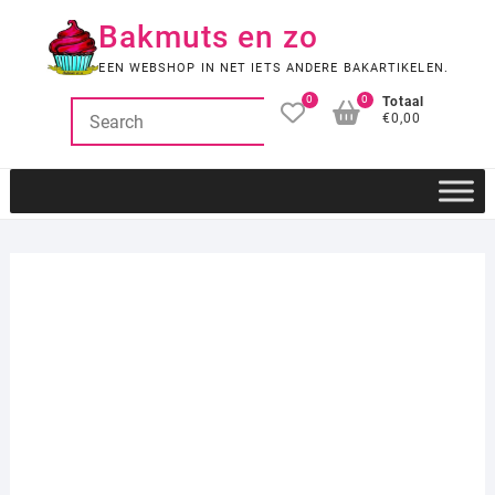
Ga
Bakmuts en zo
naar
de
EEN WEBSHOP IN NET IETS ANDERE BAKARTIKELEN.
inhoud
0
0
Totaal
€0,00