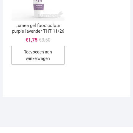
Lumea gel food colour
purple lavender THT 11/26
Oorspronkelijke
Huidige
€
1,75
€
3,50
prijs
prijs
was:
is:
Toevoegen aan
€3,50.
€1,75.
winkelwagen