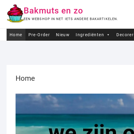
Ga
Bakmuts en zo
naar
de
EEN WEBSHOP IN NET IETS ANDERE BAKARTIKELEN.
inhoud
Home
Pre-Order
Nieuw
Ingrediënten
Decore
Home