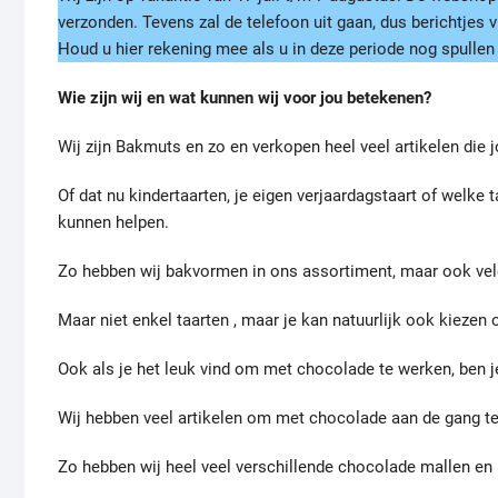
verzonden. Tevens zal de telefoon uit gaan, dus berichtjes
Houd u hier rekening mee als u in deze periode nog spullen 
Wie zijn wij en wat kunnen wij voor jou betekenen?
Wij zijn Bakmuts en zo en verkopen heel veel artikelen die 
Of dat nu kindertaarten, je eigen verjaardagstaart of welke ta
kunnen helpen.
Zo hebben wij bakvormen in ons assortiment, maar ook vele 
Maar niet enkel taarten , maar je kan natuurlijk ook kieze
Ook als je het leuk vind om met chocolade te werken, ben je
Wij hebben veel artikelen om met chocolade aan de gang te
Zo hebben wij heel veel verschillende chocolade mallen en 