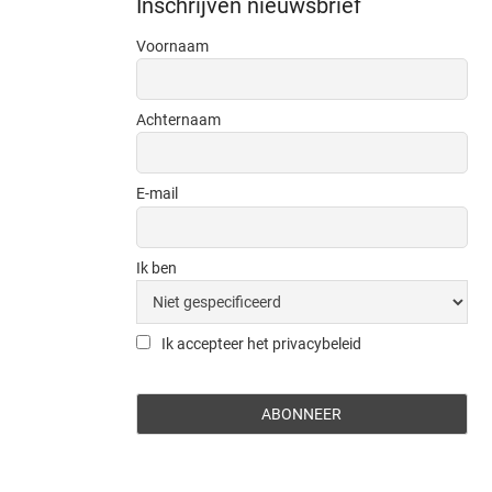
Inschrijven nieuwsbrief
Voornaam
Achternaam
E-mail
Ik ben
Ik accepteer het privacybeleid