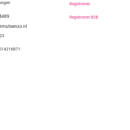
ongen
Registreren
4489
Registreren B2B
kmutsenzo.nl
923
014216B71