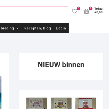
0
0
Totaal
€0,00
bieding
Recepten/Blog
Login
NIEUW binnen