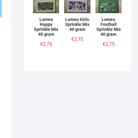
Lumea
Lumea Girls
Lumea
Happy
Sprinkle Mix
Football
Sprinkle Mix
40 gram
Sprinkle Mix
40 gram
40 gram
€
2,75
€
2,75
€
2,75