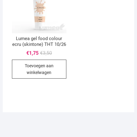
Lumea gel food colour
ecru (skintone) THT 10/26
Oorspronkelijke
Huidige
€
1,75
€
3,50
prijs
prijs
was:
is:
Toevoegen aan
€3,50.
€1,75.
winkelwagen