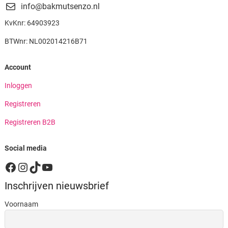
info@bakmutsenzo.nl
KvKnr: 64903923
BTWnr: NL002014216B71
Account
Inloggen
Registreren
Registreren B2B
Social media
Facebook
Instagram
TikTok
YouTube
Inschrijven nieuwsbrief
Voornaam