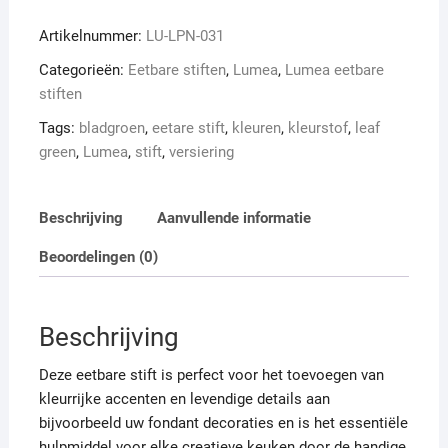
Stift
Artikelnummer:
LU-LPN-031
Leaf
Green
Categorieën:
Eetbare stiften
,
Lumea
,
Lumea eetbare
aantal
stiften
Tags:
bladgroen
,
eetare stift
,
kleuren
,
kleurstof
,
leaf
green
,
Lumea
,
stift
,
versiering
Beschrijving
Aanvullende informatie
Beoordelingen (0)
Beschrijving
Deze eetbare stift is perfect voor het toevoegen van
kleurrijke accenten en levendige details aan
bijvoorbeeld uw fondant decoraties en is het essentiële
hulpmiddel voor elke creatieve keuken door de handige