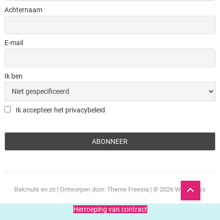
Achternaam
E-mail
Ik ben
Ik accepteer het privacybeleid
Ga
Bakmuts en zo
| Ontworpen door:
Theme Freesia
| © 2026
WordPress
naar
boven
Herroeping van contract