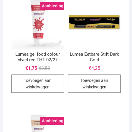
Aanbieding!
Lumea gel food colour
Lumea Eetbare Stift Dark
vived red THT 02/27
Gold
Oorspronkelijke
Huidige
€
1,75
€
3,50
€
4,25
prijs
prijs
was:
is:
Toevoegen aan
Toevoegen aan
€3,50.
€1,75.
winkelwagen
winkelwagen
Aanbieding!