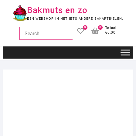
Ga
Bakmuts en zo
naar
de
EEN WEBSHOP IN NET IETS ANDERE BAKARTIKELEN.
inhoud
0
0
Totaal
€0,00