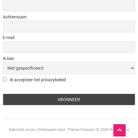
Achternaam
E-mail
Ik ben
Ik accepteer het privacybeleid
Ga
Bakmuts en zo
| Ontworpen door:
Theme Freesia
| © 2026
WordPress
naar