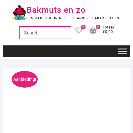
Ga
Bakmuts en zo
naar
de
EEN WEBSHOP IN NET IETS ANDERE BAKARTIKELEN.
inhoud
0
0
Totaal
€0,00
Aanbieding!