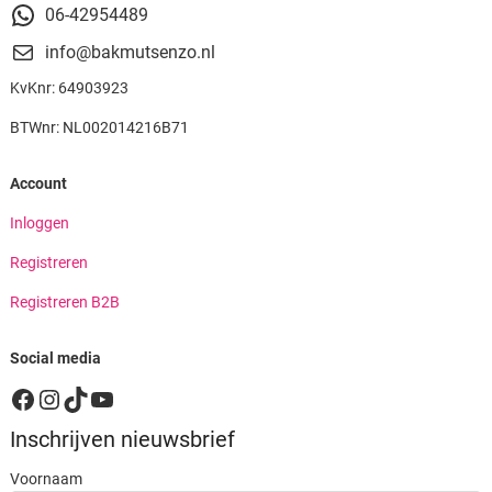
06-42954489
info@bakmutsenzo.nl
KvKnr: 64903923
BTWnr: NL002014216B71
Account
Inloggen
Registreren
Registreren B2B
Social media
Facebook
Instagram
TikTok
YouTube
Inschrijven nieuwsbrief
Voornaam