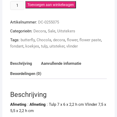
Decora
Toevoegen aan winkelwagen
Butterfly
and
Artikelnummer:
DC-0255075
flower
cutter
Categorieën:
Decora
,
Sale
,
Uitstekers
Set
Tags:
butterfly
,
Chocola
,
decora
,
flower
,
flower paste
,
aantal
fondant
,
koekjes
,
tulp
,
uitsteker
,
vlinder
Beschrijving
Aanvullende informatie
Beoordelingen (0)
Beschrijving
Afmeting
:
Afmeting
: Tulp 7 x 6 x 2,2 h cm Vlinder 7,5 x
5,5 x 2,2 h cm