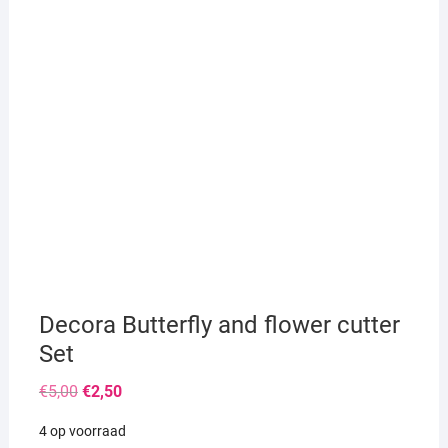
Decora Butterfly and flower cutter
Set
Oorspronkelijke
Huidige
€
5,00
€
2,50
prijs
prijs
was:
is:
4 op voorraad
€5,00.
€2,50.