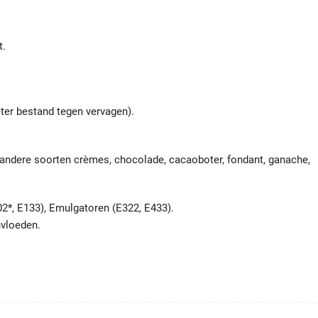
t.
ter bestand tegen vervagen).
n andere soorten crèmes, chocolade, cacaoboter, fondant, ganache,
102*, E133), Emulgatoren (E322, E433).
nvloeden.