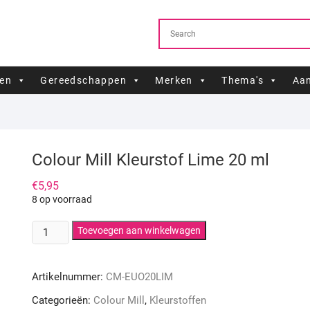
ren
Gereedschappen
Merken
Thema's
Aan
Colour Mill Kleurstof Lime 20 ml
€
5,95
8 op voorraad
Colour
Toevoegen aan winkelwagen
Mill
Kleurstof
Artikelnummer:
CM-EUO20LIM
Lime
20
Categorieën:
Colour Mill
,
Kleurstoffen