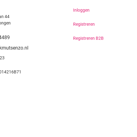
Inloggen
an 44
ongen
Registreren
4489
Registreren B2B
kmutsenzo.nl
923
014216B71