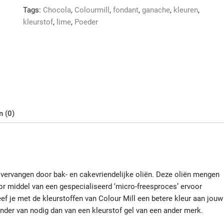
ml
Tags:
Chocola
,
Colourmill
,
fondant
,
ganache
,
kleuren
,
aantal
kleurstof
,
lime
,
Poeder
n (0)
 vervangen door bak- en cakevriendelijke oliën. Deze oliën mengen
or middel van een gespecialiseerd ‘micro-freesproces’ ervoor
geef je met de kleurstoffen van Colour Mill een betere kleur aan jouw
nder van nodig dan van een kleurstof gel van een ander merk.