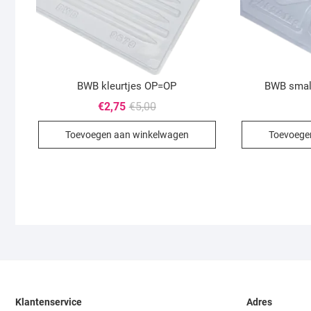
BWB kleurtjes OP=OP
BWB small
Oorspronkelijke
Huidige
€
2,75
€
5,00
prijs
prijs
was:
is:
Toevoegen aan winkelwagen
Toevoege
€5,00.
€2,75.
Klantenservice
Adres