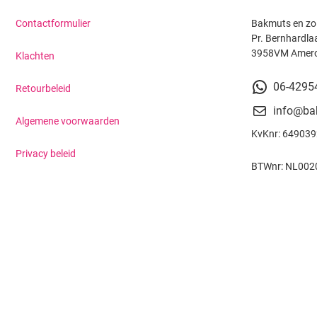
Contactformulier
Bakmuts en zo
Pr. Bernhardla
3958VM Amer
Klachten
06-4295
Retourbeleid
info@ba
Algemene voorwaarden
KvKnr: 64903
Privacy beleid
BTWnr: NL002