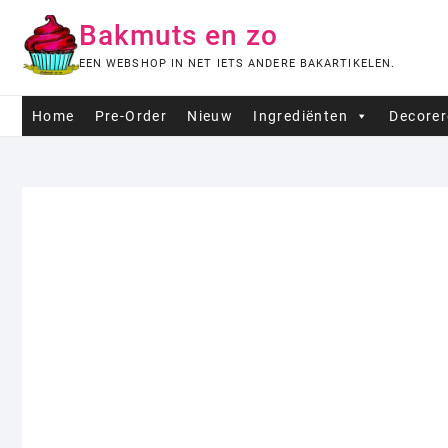
Ga
Bakmuts en zo
naar
de
EEN WEBSHOP IN NET IETS ANDERE BAKARTIKELEN.
inhoud
Home
Pre-Order
Nieuw
Ingrediënten
Decore