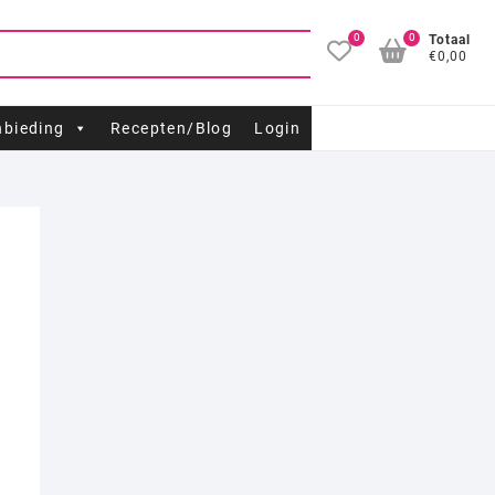
0
0
Totaal
€0,00
bieding
Recepten/Blog
Login