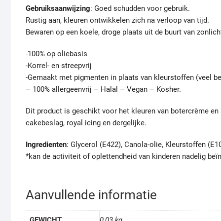
Gebruiksaanwijzing
: Goed schudden voor gebruik.
Rustig aan, kleuren ontwikkelen zich na verloop van tijd.
Bewaren op een koele, droge plaats uit de buurt van zonlich
-100% op oliebasis
-Korrel- en streepvrij
-Gemaakt met pigmenten in plaats van kleurstoffen (veel be
– 100% allergeenvrij – Halal – Vegan – Kosher.
Dit product is geschikt voor het kleuren van botercrème e
cakebeslag, royal icing en dergelijke.
Ingredienten
: Glycerol (E422), Canola-olie, Kleurstoffen (E
*kan de activiteit of oplettendheid van kinderen nadelig beï
Aanvullende informatie
GEWICHT
0,03 kg