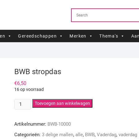
ren
Gereedschappen
Merken
Thema's
Aan
BWB stropdas
€
6,50
16 op voorraad
BWB
Toevoegen aan winkelwagen
stropdas
aantal
Artikelnummer:
BWB-10000
Categorieën:
3 delige mallen
,
alle
,
BWB
,
Vaderdag
,
vaderdag