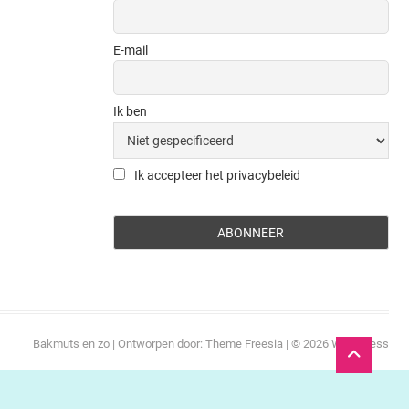
E-mail
Ik ben
Ik accepteer het privacybeleid
Bakmuts en zo
| Ontworpen door:
Theme Freesia
| © 2026
WordPress
Ga
naar
boven