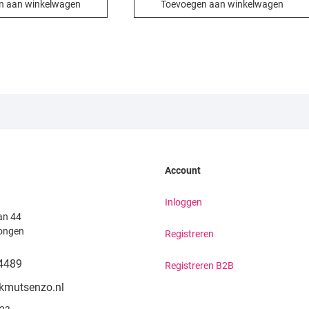
n aan winkelwagen
Toevoegen aan winkelwagen
Account
Inloggen
an 44
ongen
Registreren
4489
Registreren B2B
kmutsenzo.nl