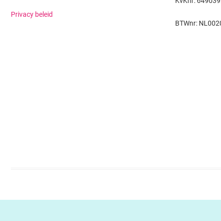
KvKnr: 64903
Privacy beleid
BTWnr: NL002