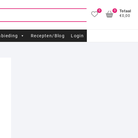
0
0
Totaal
€0,00
bieding
Recepten/Blog
Login