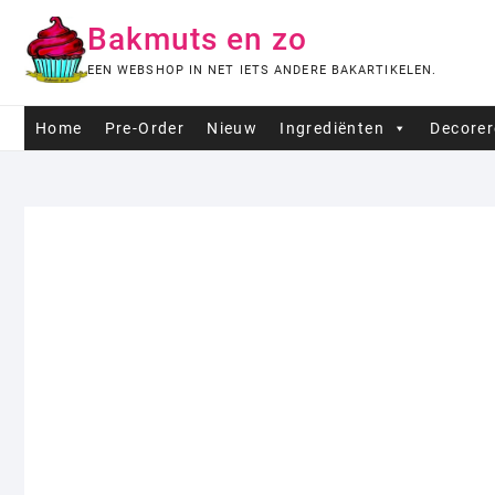
Ga
Bakmuts en zo
naar
de
EEN WEBSHOP IN NET IETS ANDERE BAKARTIKELEN.
inhoud
Home
Pre-Order
Nieuw
Ingrediënten
Decore