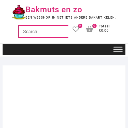
Ga
Bakmuts en zo
naar
de
EEN WEBSHOP IN NET IETS ANDERE BAKARTIKELEN.
inhoud
0
0
Totaal
€0,00