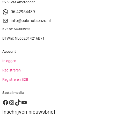
3958VM Amerongen
06-42954489
info@bakmutsenzo.nl
KvKnr: 64903923
BTWnr: NL002014216B71
Account
Inloggen
Registreren
Registreren B2B
Social media
Facebook
Instagram
TikTok
YouTube
Inschrijven nieuwsbrief