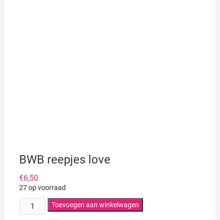
BWB reepjes love
€
6,50
27 op voorraad
BWB
Toevoegen aan winkelwagen
reepjes