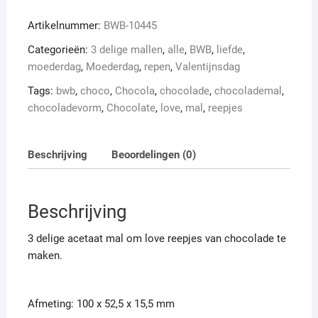
love
Artikelnummer:
BWB-10445
aantal
Categorieën:
3 delige mallen
,
alle
,
BWB
,
liefde
,
moederdag
,
Moederdag
,
repen
,
Valentijnsdag
Tags:
bwb
,
choco
,
Chocola
,
chocolade
,
chocolademal
,
chocoladevorm
,
Chocolate
,
love
,
mal
,
reepjes
Beschrijving
Beoordelingen (0)
Beschrijving
3 delige acetaat mal om love reepjes van chocolade te
maken.
Afmeting: 100 x 52,5 x 15,5 mm