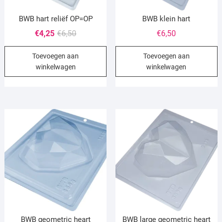
BWB hart reliëf OP=OP
BWB klein hart
Oorspronkelijke
Huidige
€
4,25
€
6,50
€
6,50
prijs
prijs
Toevoegen aan
Toevoegen aan
was:
is:
winkelwagen
winkelwagen
€6,50.
€4,25.
BWB geometric heart
BWB large geometric heart