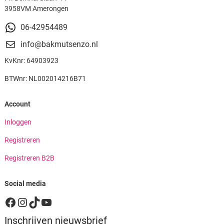
3958VM Amerongen
06-42954489
info@bakmutsenzo.nl
KvKnr: 64903923
BTWnr: NL002014216B71
Account
Inloggen
Registreren
Registreren B2B
Social media
Facebook
Instagram
TikTok
YouTube
Inschrijven nieuwsbrief