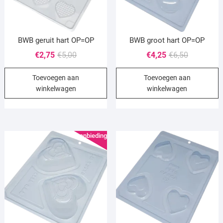
BWB geruit hart OP=OP
BWB groot hart OP=OP
Oorspronkelijke
Huidige
Oorspronke
Huidige
€
2,75
€
5,00
€
4,25
€
6,50
prijs
prijs
prijs
prijs
Toevoegen aan
Toevoegen aan
was:
is:
was:
is:
winkelwagen
winkelwagen
€5,00.
€2,75.
€6,50.
€4,25.
Aanbieding!