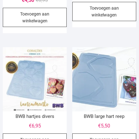
€
4,50
€
6,95
prijs
prijs
Toevoegen aan
Toevoegen aan
was:
is:
winkelwagen
winkelwagen
€6,95.
€4,50.
BWB hartjes divers
BWB large hart reep
€
6,95
€
5,50