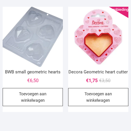
Aanbieding!
BWB small geometric hearts
Decora Geometric heart cutter
Oorspronke
Huidige
€
6,50
€
1,75
€
3,50
prijs
prijs
Toevoegen aan
Toevoegen aan
was:
is:
winkelwagen
winkelwagen
€3,50.
€1,75.