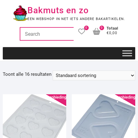
Ga
Bakmuts en zo
naar
de
EEN WEBSHOP IN NET IETS ANDERE BAKARTIKELEN.
inhoud
0
0
Totaal
€0,00
Toont alle 16 resultaten
Aanbieding!
Aanbieding!