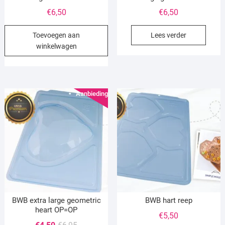
€
6,50
€
6,50
Toevoegen aan
Lees verder
winkelwagen
Aanbieding!
BWB extra large geometric
BWB hart reep
heart OP=OP
€
5,50
Oorspronkelijke
Huidige