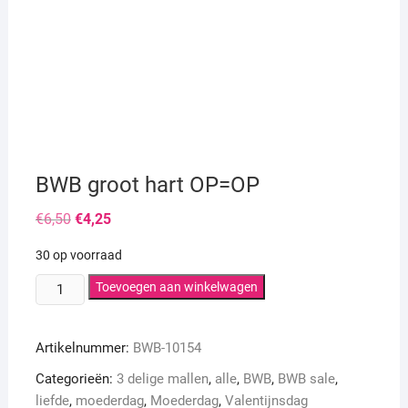
BWB groot hart OP=OP
Oorspronkelijke
Huidige
€
6,50
€
4,25
prijs
prijs
was:
is:
30 op voorraad
€6,50.
€4,25.
BWB
Toevoegen aan winkelwagen
groot
hart
Artikelnummer:
BWB-10154
OP=OP
aantal
Categorieën:
3 delige mallen
,
alle
,
BWB
,
BWB sale
,
liefde
,
moederdag
,
Moederdag
,
Valentijnsdag