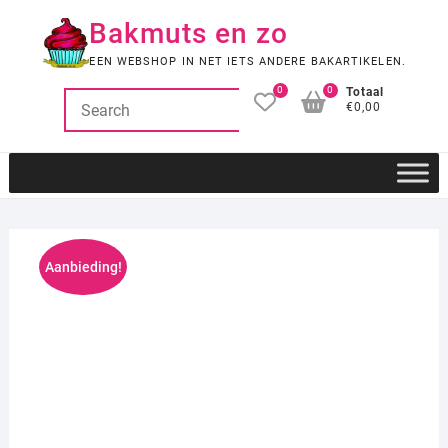
Ga
Bakmuts en zo
naar
de
EEN WEBSHOP IN NET IETS ANDERE BAKARTIKELEN.
inhoud
0
0
Totaal
€0,00
Aanbieding!