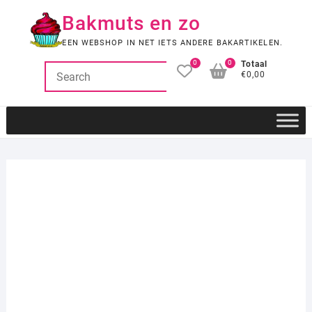
Ga
Bakmuts en zo
naar
de
EEN WEBSHOP IN NET IETS ANDERE BAKARTIKELEN.
inhoud
0
0
Totaal
€0,00