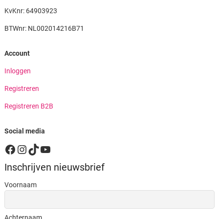
KvKnr: 64903923
BTWnr: NL002014216B71
Account
Inloggen
Registreren
Registreren B2B
Social media
Facebook
Instagram
TikTok
YouTube
Inschrijven nieuwsbrief
Voornaam
Achternaam