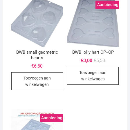
Aanbieding!
BWB small geometric
BWB lolly hart OP=OP
hearts
Oorspronkeli
Huidige
€
3,00
€
5,50
prijs
prijs
€
6,50
was:
is:
Toevoegen aan
€5,50.
€3,00.
Toevoegen aan
winkelwagen
winkelwagen
Aanbieding!