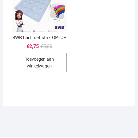
BWB hart met strik OP=OP
Oorspronkelijke
Huidige
€
2,75
€
5,00
prijs
prijs
was:
is:
Toevoegen aan
€5,00.
€2,75.
winkelwagen