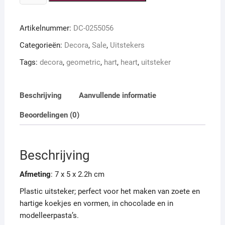
Geometric
heart
Artikelnummer:
DC-0255056
cutter
aantal
Categorieën:
Decora
,
Sale
,
Uitstekers
Tags:
decora
,
geometric
,
hart
,
heart
,
uitsteker
Beschrijving
Aanvullende informatie
Beoordelingen (0)
Beschrijving
Afmeting
: 7 x 5 x 2.2h cm
Plastic uitsteker; perfect voor het maken van zoete en
hartige koekjes en vormen, in chocolade en in
modelleerpasta’s.