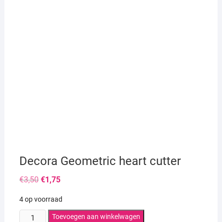
Decora Geometric heart cutter
Oorspronkelijke
Huidige
€
3,50
€
1,75
prijs
prijs
was:
is:
4 op voorraad
€3,50.
€1,75.
Decora
Toevoegen aan winkelwagen