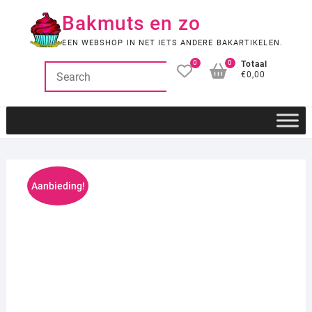
Ga
Bakmuts en zo
naar
de
EEN WEBSHOP IN NET IETS ANDERE BAKARTIKELEN.
inhoud
0
0
Totaal
€0,00
Aanbieding!