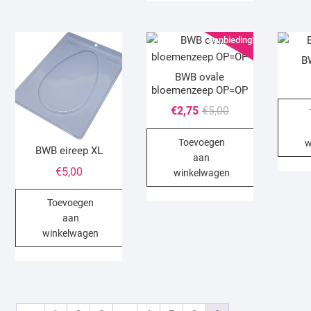
Aanbieding!
B
BWB ovale
bloemenzeep OP=OP
Oorspronkelijke
Huidige
€
2,75
€
5,00
prijs
prijs
Toevoegen
was:
is:
w
BWB eireep XL
aan
€5,00.
€2,75.
€
5,00
winkelwagen
Toevoegen
aan
winkelwagen