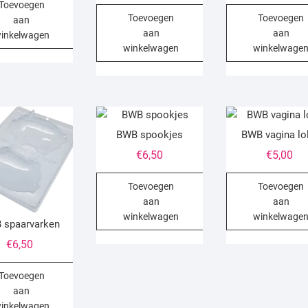
prijs
prijs
Toevoegen
Toevoegen
Toevoegen
was:
is:
aan
aan
aan
€6,50.
€4,25.
inkelwagen
winkelwagen
winkelwage
BWB spookjes
BWB vagina lol
€
6,50
€
5,00
Toevoegen
Toevoegen
aan
aan
winkelwagen
winkelwage
 spaarvarken
€
6,50
Toevoegen
aan
inkelwagen