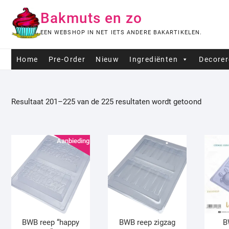
Ga
Bakmuts en zo
naar
de
EEN WEBSHOP IN NET IETS ANDERE BAKARTIKELEN.
inhoud
Home
Pre-Order
Nieuw
Ingrediënten
Decore
Resultaat 201–225 van de 225 resultaten wordt getoond
Aanbieding!
BWB reep “happy
BWB reep zigzag
B