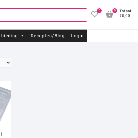
0
0
Totaal
€0,00
bieding
Recepten/Blog
Login
t