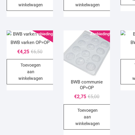
winkelwagen
winkelwagen
Aanbieding!
Aanbieding!
BWB varken OP=OP
BW
Oorspronkelijke
Huidige
€
4,25
€
6,50
prijs
prijs
Toevoegen
was:
is:
aan
€6,50.
€4,25.
winkelwagen
w
BWB communie
OP=OP
Oorspronkelijke
Huidige
€
2,75
€
5,00
prijs
prijs
Toevoegen
was:
is:
aan
€5,00.
€2,75.
winkelwagen