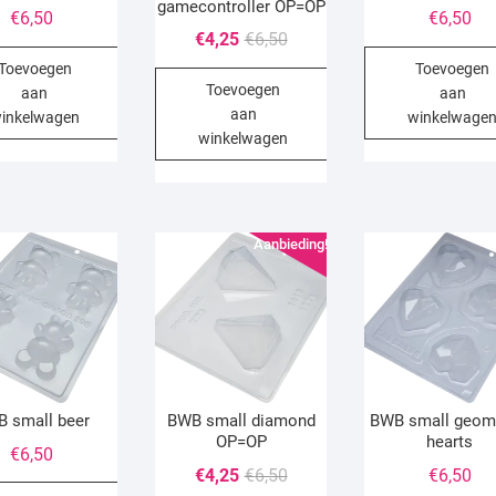
gamecontroller OP=OP
€
6,50
€
6,50
Oorspronkelijke
Huidige
€
4,25
€
6,50
prijs
prijs
Toevoegen
Toevoegen
Toevoegen
was:
is:
aan
aan
aan
€6,50.
€4,25.
inkelwagen
winkelwage
winkelwagen
Aanbieding!
 small beer
BWB small diamond
BWB small geom
OP=OP
hearts
€
6,50
Oorspronkelijke
Huidige
€
4,25
€
6,50
€
6,50