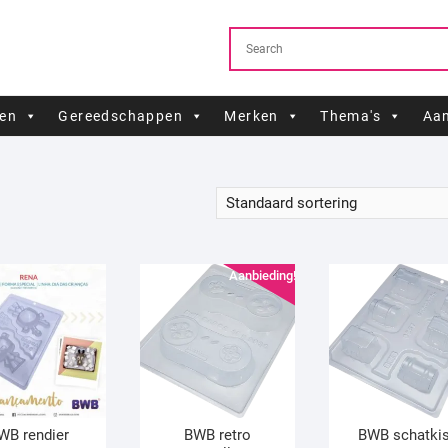
ren
Gereedschappen
Merken
Thema's
Aan
Aanbieding!
WB rendier
BWB retro
BWB schatkis