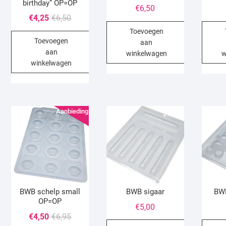
birthday” OP=OP
€
6,50
Oorspronkelijke
Huidige
€
4,25
€
6,50
prijs
prijs
Toevoegen
Toevoegen
was:
is:
aan
aan
€6,50.
€4,25.
winkelwagen
w
winkelwagen
Aanbieding!
BWB schelp small
BWB sigaar
BWB
OP=OP
€
5,00
Oorspronkelijke
Huidige
€
4,50
€
6,95