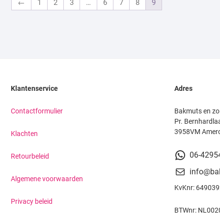
←
1
2
3
…
6
7
8
9
Klantenservice
Adres
Contactformulier
Bakmuts en zo
Pr. Bernhardla
3958VM Amer
Klachten
06-4295
Retourbeleid
info@ba
Algemene voorwaarden
KvKnr: 64903
Privacy beleid
BTWnr: NL002