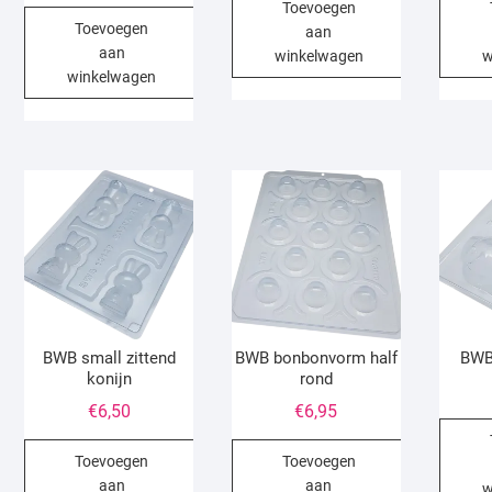
prijs
prijs
Toevoegen
Toevoegen
was:
is:
aan
aan
€6,95.
€4,50.
winkelwagen
w
winkelwagen
BWB small zittend
BWB bonbonvorm half
BWB
konijn
rond
€
6,50
€
6,95
Toevoegen
Toevoegen
aan
aan
w