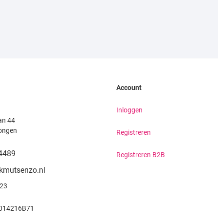
Account
Inloggen
an 44
ongen
Registreren
4489
Registreren B2B
kmutsenzo.nl
923
014216B71