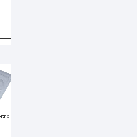
n
etric