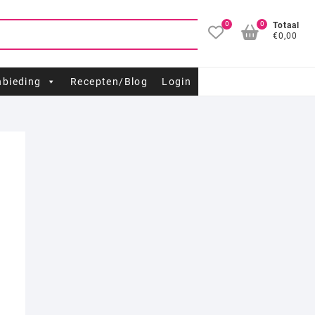
0
0
Totaal
€0,00
bieding
Recepten/Blog
Login