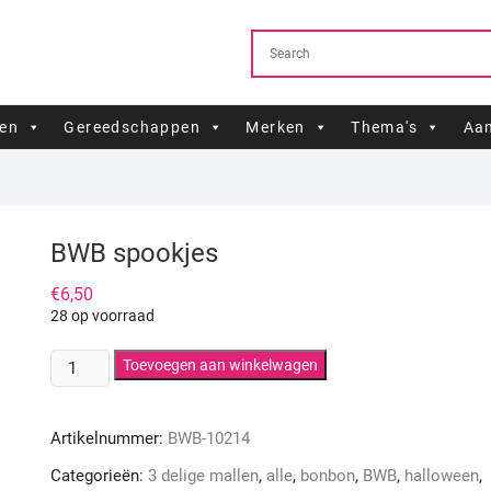
ren
Gereedschappen
Merken
Thema's
Aan
BWB spookjes
€
6,50
28 op voorraad
BWB
Toevoegen aan winkelwagen
spookjes
aantal
Artikelnummer:
BWB-10214
Categorieën:
3 delige mallen
,
alle
,
bonbon
,
BWB
,
halloween
,