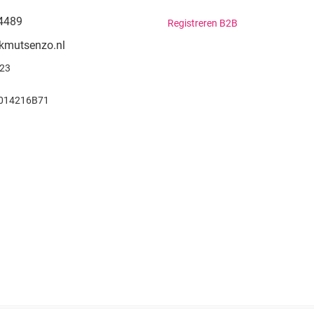
4489
Registreren B2B
kmutsenzo.nl
923
014216B71