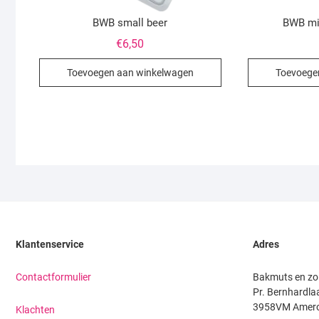
BWB small beer
BWB min
€
6,50
Toevoegen aan winkelwagen
Toevoege
Klantenservice
Adres
Contactformulier
Bakmuts en zo
Pr. Bernhardla
3958VM Amer
Klachten