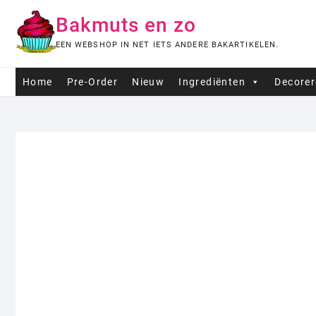
Ga
Bakmuts en zo
naar
de
EEN WEBSHOP IN NET IETS ANDERE BAKARTIKELEN.
inhoud
Home
Pre-Order
Nieuw
Ingrediënten
Decore