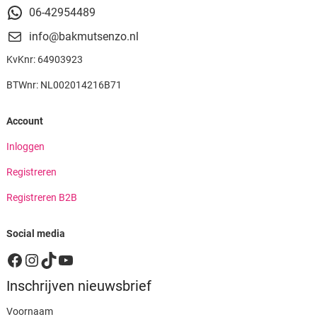
06-42954489
info@bakmutsenzo.nl
KvKnr: 64903923
BTWnr: NL002014216B71
Account
Inloggen
Registreren
Registreren B2B
Social media
Facebook
Instagram
TikTok
YouTube
Inschrijven nieuwsbrief
Voornaam