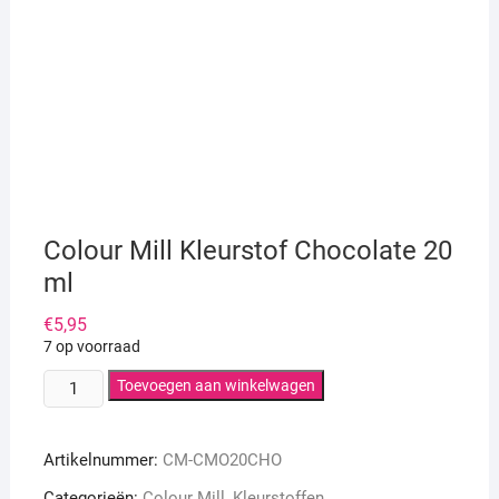
Colour Mill Kleurstof Chocolate 20
ml
€
5,95
7 op voorraad
Colour
Toevoegen aan winkelwagen
Mill
Kleurstof
Artikelnummer:
CM-CMO20CHO
Chocolate
20
Categorieën:
Colour Mill
,
Kleurstoffen