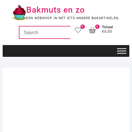
Ga
Bakmuts en zo
naar
de
EEN WEBSHOP IN NET IETS ANDERE BAKARTIKELEN.
inhoud
0
0
Totaal
€0,00