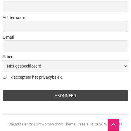
Achternaam
E-mail
Ik ben
Ik accepteer het privacybeleid
Ga
Bakmuts en zo
| Ontworpen door:
Theme Freesia
| © 2026
WordPress
naar