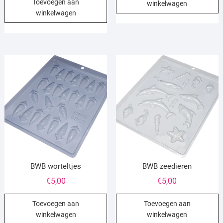
Toevoegen aan
was:
is:
winkelwagen
winkelwagen
€5,00.
€2,75.
BWB worteltjes
BWB zeedieren
€
5,00
€
5,00
Toevoegen aan
Toevoegen aan
winkelwagen
winkelwagen