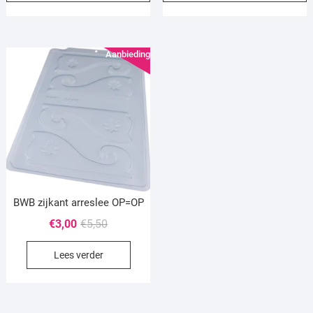
Aanbieding!
BWB zijkant arreslee OP=OP
Oorspronkelijke
Huidige
€
3,00
€
5,50
prijs
prijs
Lees verder
was:
is:
€5,50.
€3,00.