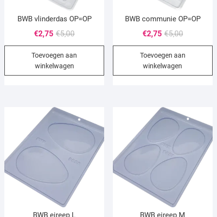
BWB vlinderdas OP=OP
BWB communie OP=OP
Oorspronkelijke
Huidige
Oorspronke
Huidige
€
2,75
€
5,00
€
2,75
€
5,00
prijs
prijs
prijs
prijs
Toevoegen aan
Toevoegen aan
was:
is:
was:
is:
winkelwagen
winkelwagen
€5,00.
€2,75.
€5,00.
€2,75.
BWB eireep L
BWB eireep M