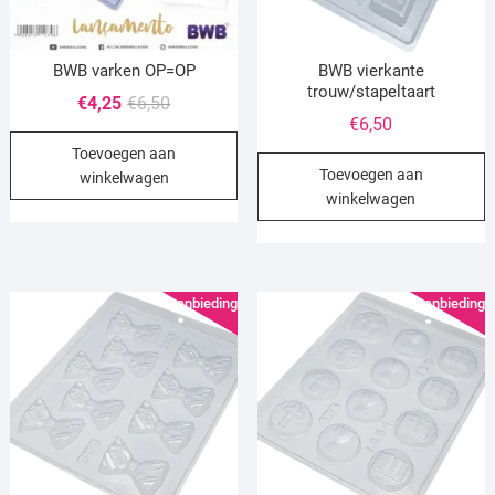
BWB varken OP=OP
BWB vierkante
trouw/stapeltaart
Oorspronkelijke
Huidige
€
4,25
€
6,50
€
6,50
prijs
prijs
Toevoegen aan
was:
is:
Toevoegen aan
winkelwagen
€6,50.
€4,25.
winkelwagen
Aanbieding!
Aanbieding!