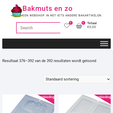
Ga
Bakmuts en zo
naar
de
EEN WEBSHOP IN NET IETS ANDERE BAKARTIKELEN.
inhoud
0
0
Totaal
€0,00
Resultaat 376–392 van de 392 resultaten wordt getoond
Aanbieding!
Aanbieding!