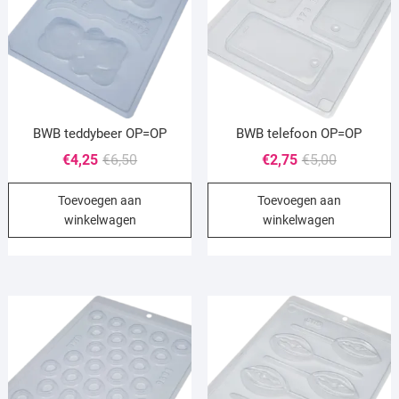
BWB teddybeer OP=OP
BWB telefoon OP=OP
Oorspronkelijke
Huidige
Oorspronke
Huidige
€
4,25
€
6,50
€
2,75
€
5,00
prijs
prijs
prijs
prijs
Toevoegen aan
Toevoegen aan
was:
is:
was:
is:
winkelwagen
winkelwagen
€6,50.
€4,25.
€5,00.
€2,75.