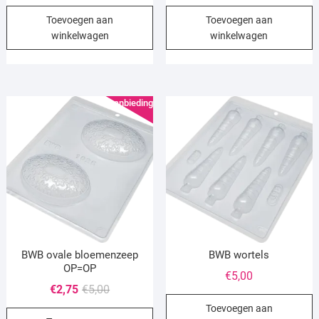
Toevoegen aan
Toevoegen aan
winkelwagen
winkelwagen
Aanbieding!
BWB ovale bloemenzeep
BWB wortels
OP=OP
€
5,00
Oorspronkelijke
Huidige
€
2,75
€
5,00
prijs
prijs
Toevoegen aan