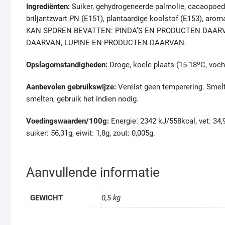
Ingrediënten:
Suiker, gehydrogeneerde palmolie, cacaopoede
briljantzwart PN (E151), plantaardige koolstof (E153)
KAN SPOREN BEVATTEN: PINDA’S EN PRODUCTEN DAAR
DAARVAN, LUPINE EN PRODUCTEN DAARVAN.
Opslagomstandigheden:
Droge, koele plaats (15-18ºC, voch
Aanbevolen gebruikswijze:
Vereist geen temperering. Smelt 
smelten, gebruik het indien nodig.
Voedingswaarden/100g:
Energie: 2342 kJ/558kcal, vet: 34,
suiker: 56,31g, eiwit: 1,8g, zout: 0,005g.
Aanvullende informatie
GEWICHT
0,5 kg