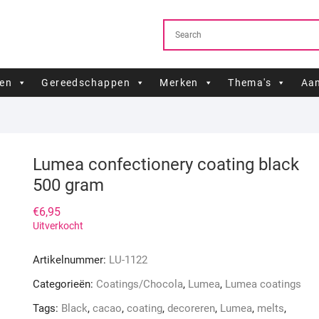
ren
Gereedschappen
Merken
Thema's
Aan
Lumea confectionery coating black
500 gram
€
6,95
Uitverkocht
Artikelnummer:
LU-1122
Categorieën:
Coatings/Chocola
,
Lumea
,
Lumea coatings
Tags:
Black
,
cacao
,
coating
,
decoreren
,
Lumea
,
melts
,