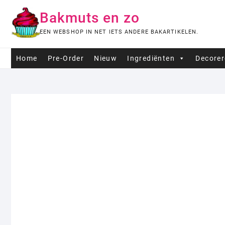
Ga
Bakmuts en zo
naar
de
EEN WEBSHOP IN NET IETS ANDERE BAKARTIKELEN.
inhoud
Home
Pre-Order
Nieuw
Ingrediënten
Decore