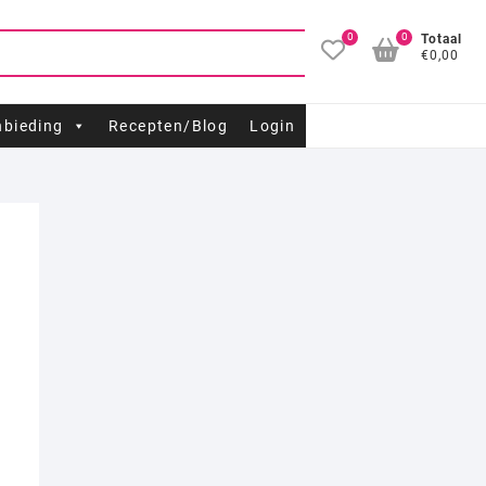
0
0
Totaal
€0,00
bieding
Recepten/Blog
Login