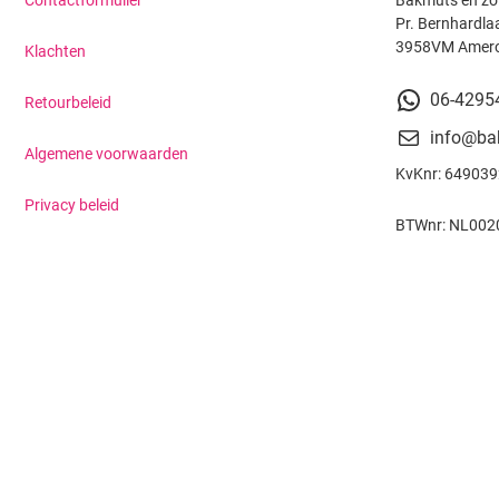
Contactformulier
Bakmuts en zo
Pr. Bernhardla
3958VM Amer
Klachten
06-4295
Retourbeleid
info@ba
Algemene voorwaarden
KvKnr: 64903
Privacy beleid
BTWnr: NL002