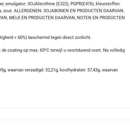
r, emulgator: SOJAlecithine (E322), PGPR(E476), kleurstoffen:
, aroma, zout. ALLERGENEN: SOJABONEN EN PRODUCTEN DAARVAN.
VAN, MELK EN PRODUCTEN DAARVAN, NOTEN EN PRODUCTEN
tigheid < 60%) beschermd tegen direct zonlicht.
de coating op max. 65ºC terwijl u voortdurend roert. Na volledig
95g, waarvan verzadigd: 32,21g, koolhydraten: 57,43g, waarvan