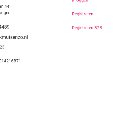
Inloggen
an 44
ongen
Registreren
4489
Registreren B2B
kmutsenzo.nl
923
014216B71