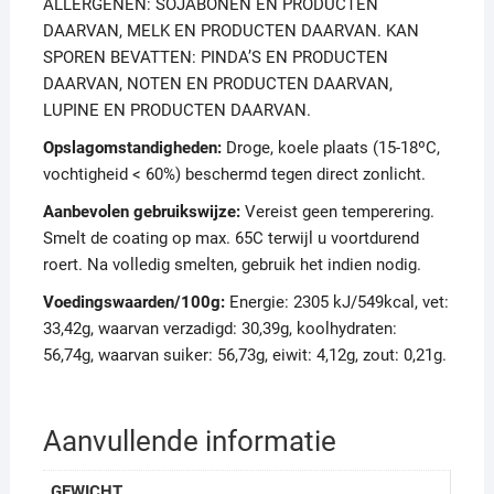
ALLERGENEN: SOJABONEN EN PRODUCTEN
DAARVAN, MELK EN PRODUCTEN DAARVAN. KAN
SPOREN BEVATTEN: PINDA’S EN PRODUCTEN
DAARVAN, NOTEN EN PRODUCTEN DAARVAN,
LUPINE EN PRODUCTEN DAARVAN.
Opslagomstandigheden:
Droge, koele plaats (15-18ºC,
vochtigheid < 60%) beschermd tegen direct zonlicht.
Aanbevolen gebruikswijze:
Vereist geen temperering.
Smelt de coating op max. 65C terwijl u voortdurend
roert. Na volledig smelten, gebruik het indien nodig.
Voedingswaarden/100g:
Energie: 2305 kJ/549kcal, vet:
33,42g, waarvan verzadigd: 30,39g, koolhydraten:
56,74g, waarvan suiker: 56,73g, eiwit: 4,12g, zout: 0,21g.
Aanvullende informatie
GEWICHT