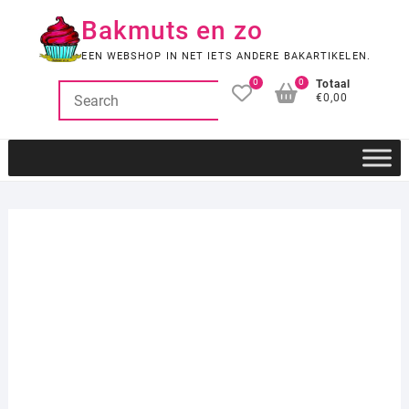
Ga
Bakmuts en zo
naar
de
EEN WEBSHOP IN NET IETS ANDERE BAKARTIKELEN.
inhoud
0
0
Totaal
€0,00