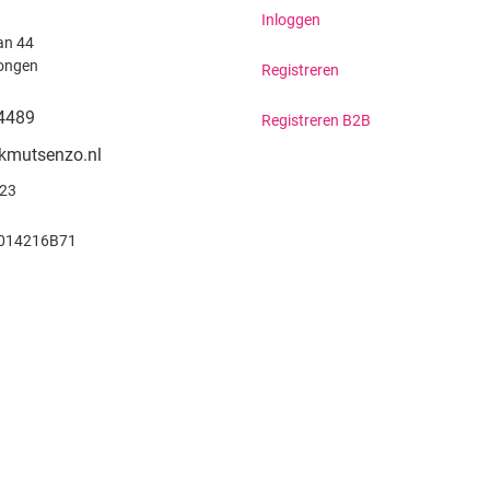
Inloggen
an 44
ongen
Registreren
4489
Registreren B2B
kmutsenzo.nl
923
014216B71