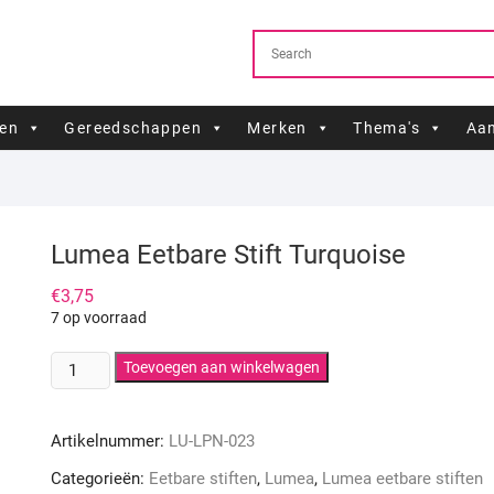
ren
Gereedschappen
Merken
Thema's
Aan
Lumea Eetbare Stift Turquoise
€
3,75
7 op voorraad
Lumea
Toevoegen aan winkelwagen
Eetbare
Stift
Artikelnummer:
LU-LPN-023
Turquoise
aantal
Categorieën:
Eetbare stiften
,
Lumea
,
Lumea eetbare stiften