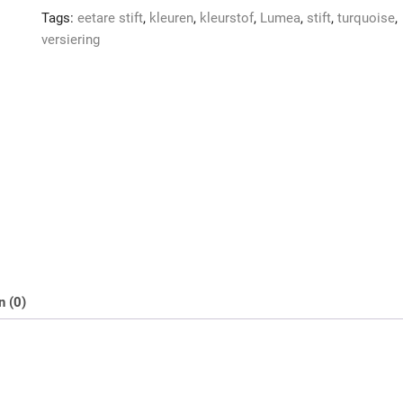
Tags:
eetare stift
,
kleuren
,
kleurstof
,
Lumea
,
stift
,
turquoise
,
versiering
n (0)