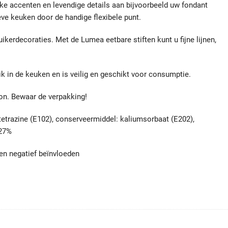
ijke accenten en levendige details aan bijvoorbeeld uw fondant
eve keuken door de handige flexibele punt.
ikerdecoraties. Met de Lumea eetbare stiften kunt u fijne lijnen,
k in de keuken en is veilig en geschikt voor consumptie.
zon. Bewaar de verpakking!
 tetrazine (E102), conserveermiddel: kaliumsorbaat (E202),
,27%
en negatief beïnvloeden