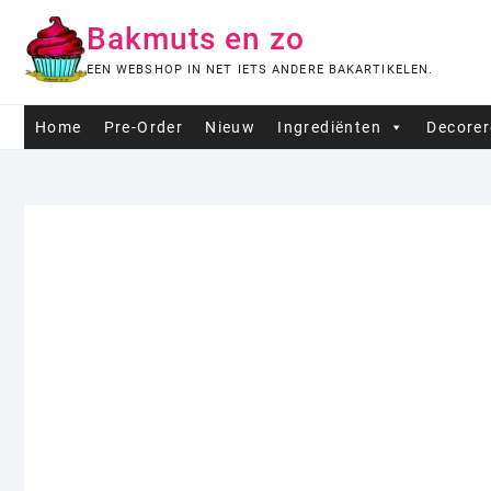
Ga
Bakmuts en zo
naar
de
EEN WEBSHOP IN NET IETS ANDERE BAKARTIKELEN.
inhoud
Home
Pre-Order
Nieuw
Ingrediënten
Decore