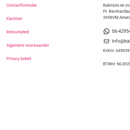
Contactformulier
Bakmuts en zo
Pr. Bernhardla
3958VM Amer
Klachten
06-4295
Retourbeleid
info@ba
Algemene voorwaarden
KvKnr: 64903
Privacy beleid
BTWnr: NL002