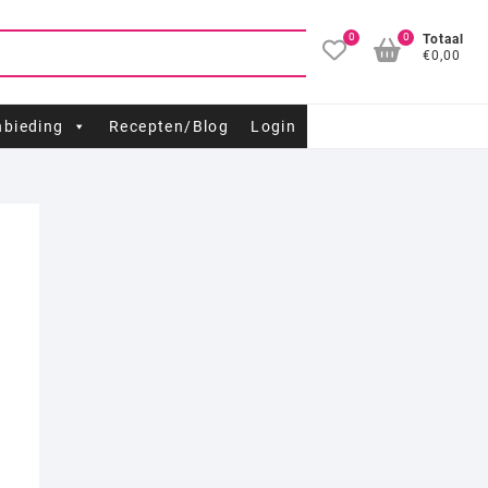
0
0
Totaal
€0,00
bieding
Recepten/Blog
Login