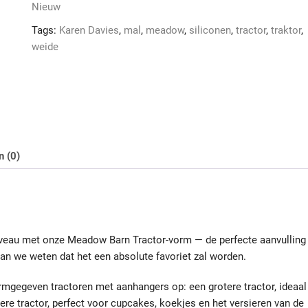
aantal
Nieuw
Tags:
Karen Davies
,
mal
,
meadow
,
siliconen
,
tractor
,
traktor
,
weide
n (0)
niveau met onze Meadow Barn Tractor-vorm — de perfecte aanvulling
 we weten dat het een absolute favoriet zal worden.
ormgegeven tractoren met aanhangers op: een grotere tractor, ideaal
ere tractor, perfect voor cupcakes, koekjes en het versieren van de