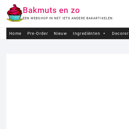
Ga
Bakmuts en zo
naar
de
EEN WEBSHOP IN NET IETS ANDERE BAKARTIKELEN.
inhoud
Home
Pre-Order
Nieuw
Ingrediënten
Decore