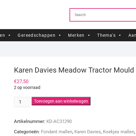
ren
Gereedschappen
Merken
Thema's
Aan
Karen Davies Meadow Tractor Mould
€
27,50
2 op voorraad
Karen
Toevoegen aan winkelwagen
Davies
Meadow
Artikelnummer:
KD-AC31290
Tractor
Mould
Categorieën:
Fondant mallen
,
Karen Davies
,
Koekjes mallen
,