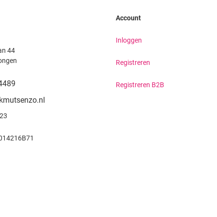
Account
Inloggen
an 44
ongen
Registreren
4489
Registreren B2B
kmutsenzo.nl
923
014216B71