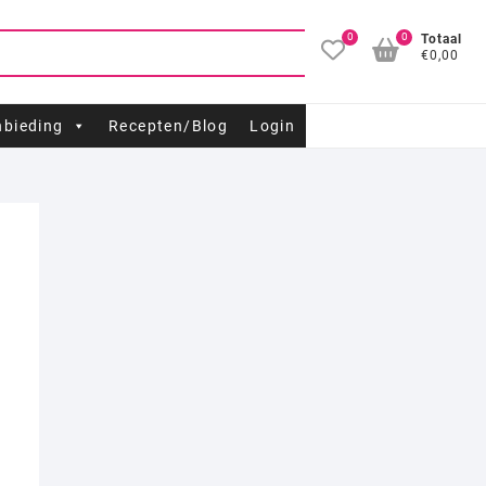
0
0
Totaal
€0,00
bieding
Recepten/Blog
Login