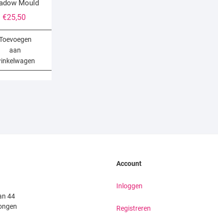
adow Mould
€
25,50
Toevoegen
aan
inkelwagen
Account
Inloggen
an 44
ongen
Registreren