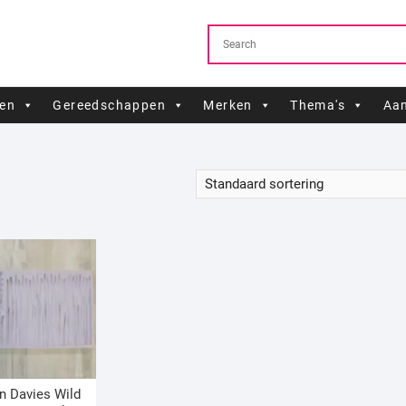
ren
Gereedschappen
Merken
Thema's
Aan
n Davies Wild