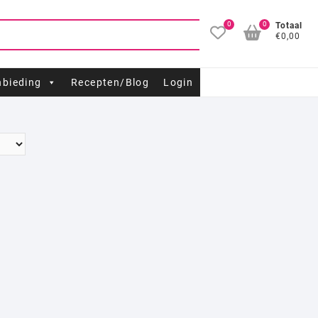
0
0
Totaal
€0,00
bieding
Recepten/Blog
Login