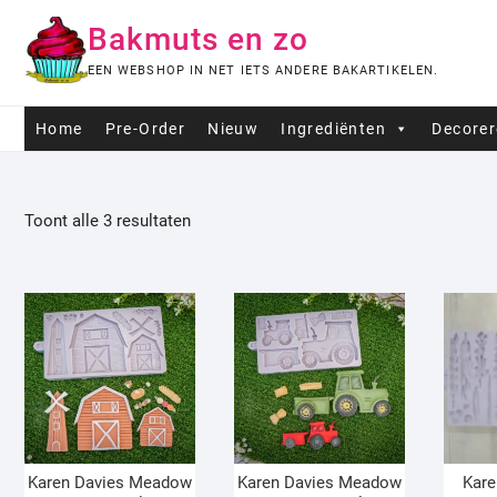
Ga
Bakmuts en zo
naar
de
EEN WEBSHOP IN NET IETS ANDERE BAKARTIKELEN.
inhoud
Home
Pre-Order
Nieuw
Ingrediënten
Decore
Toont alle 3 resultaten
Karen Davies Meadow
Karen Davies Meadow
Kare