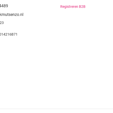
4489
Registreren B2B
kmutsenzo.nl
923
014216B71